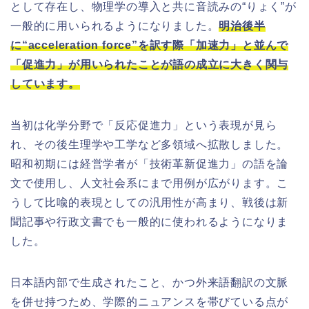
として存在し、物理学の導入と共に音読みの“りょく”が
一般的に用いられるようになりました。
明治後半
に“acceleration force”を訳す際「加速力」と並んで
「促進力」が用いられたことが語の成立に大きく関与
しています。
当初は化学分野で「反応促進力」という表現が見ら
れ、その後生理学や工学など多領域へ拡散しました。
昭和初期には経営学者が「技術革新促進力」の語を論
文で使用し、人文社会系にまで用例が広がります。こ
うして比喩的表現としての汎用性が高まり、戦後は新
聞記事や行政文書でも一般的に使われるようになりま
した。
日本語内部で生成されたこと、かつ外来語翻訳の文脈
を併せ持つため、学際的ニュアンスを帯びている点が