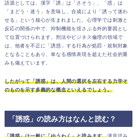
語源としては、漢字「誘」は「さそう」、「惑」は
「まどう・迷う」を意味し、合成により「誘って迷わ
せる」という核心が生まれました。心理学では刺激と
反応の関係の中で、抑制機能を揺さぶる外的要因とし
て位置づけられます。刑法やビジネス倫理の領域で
は、他者を不正に「誘惑」する行為が処罰・規制対象
となることもあり、単なる感情表現を超えた社会的重
みも備えています。
したがって「誘惑」は、人間の選択を左右する力学そ
のものを示す多義的な概念といえるでしょう。
「誘惑」の読み方はなんと読む？
「誘惑」は一般に「ゆうわく」と読みます。
漢音読み