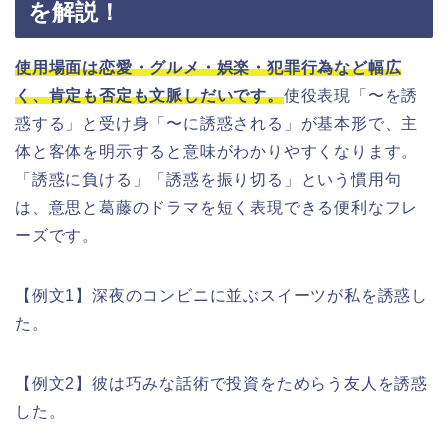
を解説！
使用場面は恋愛・グルメ・娯楽・犯罪行為など幅広
く、肯定も否定も文脈しだいです。
使役表現「〜を誘
惑する」と受け身「〜に誘惑される」が基本形で、主
体と客体を明示すると意味がわかりやすくなります。
「誘惑に負ける」「誘惑を振り切る」という慣用句
は、意思と葛藤のドラマを短く表現できる便利なフレ
ーズです。
【例文1】深夜のコンビニに並ぶスイーツが私を誘惑し
た。
【例文2】彼は巧みな話術で投資をためらう友人を誘惑
した。