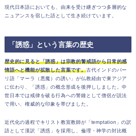
現代日本語においても、由来を受け継ぎつつ多層的な
ニュアンスを宿した語として生き続けています。
「誘惑」という言葉の歴史
歴史的に見ると「誘惑」は宗教的警戒語から日常的感
情語へと機能が拡散した言葉です。
古代インドのパー
リ語「マーラ（悪魔）の誘い」が仏教経由で東アジア
に伝わり、「誘惑」の概念形成を後押ししました。中
世日本では戒律を破る行為への警鐘として僧侶が説法
で用い、権威的な印象を帯びました。
近代化の過程でキリスト教宣教師が「temptation」の訳
語として漢訳「誘惑」を採用し、倫理・神学の対比概