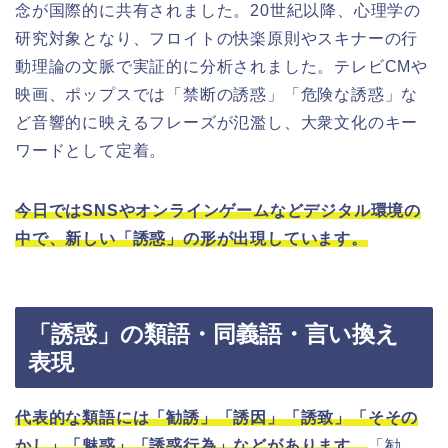
念が国際的に共有されました。20世紀以降、心理学の
研究対象となり、フロイトの快楽原則やスキナーの行
動理論の文脈で実証的に分析されました。テレビCMや
映画、ポップスでは「禁断の誘惑」「危険な誘惑」な
ど音響的に映えるフレーズが氾濫し、大衆文化のキー
ワードとして定着。
今日ではSNSやオンラインゲームなどデジタル環境の
中で、新しい「誘惑」の形が出現しています。
「誘惑」の類語・同義語・言い換え
表現
代表的な類語には「勧誘」「誘因」「誘致」「そその
かし」「魅惑」「誘惑行為」などがあります。
「勧