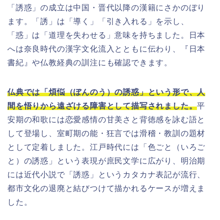
「誘惑」の成立は中国・晋代以降の漢籍にさかのぼり
ます。「誘」は「導く」「引き入れる」を示し、
「惑」は「道理を失わせる」意味を持ちました。日本
へは奈良時代の漢字文化流入とともに伝わり、『日本
書紀』や仏教経典の訓注にも確認できます。
仏典では「煩悩（ぼんのう）の誘惑」という形で、人
間を悟りから遠ざける障害として描写されました。
平
安期の和歌には恋愛感情の甘美さと背徳感を詠む語と
して登場し、室町期の能・狂言では滑稽・教訓の題材
として定着しました。江戸時代には「色ごと（いろご
と）の誘惑」という表現が庶民文学に広がり、明治期
には近代小説で「誘惑」というカタカナ表記が流行、
都市文化の退廃と結びつけて描かれるケースが増えま
した。