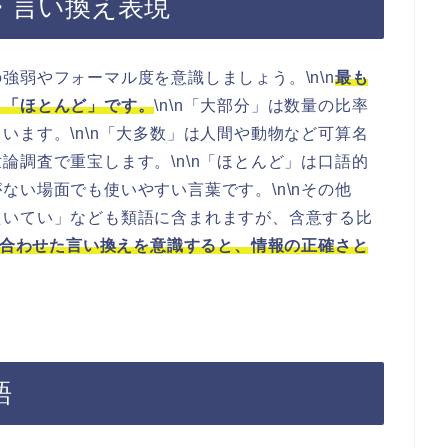
・言い換え表現
強弱やフォーマル度を意識しましょう。\n\n
最も
」「ほとんど」です。
\n\n「大部分」は数量の比率
います。\n\n「大多数」は人間や動物など可算名
論調査で重宝します。\n\n「ほとんど」は口語的
ない場面でも使いやすい言葉です。\n\nその他
たいてい」なども類語に含まれますが、含意する比
合わせた言い換えを意識すると、情報の正確さと
語