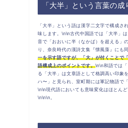
「大半」という言葉の成
「大半」という語は漢字二文字で構成さ
味します。\n\n古代中国語では「大半
音で「おおいに半（なかば）を超える」の
り、奈良時代の漢詩文集『懐風藻』にも同義
一を示す語ですが、「大」が付くことで
語構成上のポイントです。
\n\n和語で
る「大半」は文章語として格調高い印象を
ハ〜」と見られ、室町期には軍記物語で
\n\n現代語においても意味変化はほと
\n\n\n。