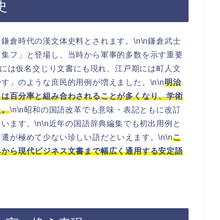
史
鎌倉時代の漢文体史料とされます。\n\n鎌倉武士
ニ集フ」と登場し、当時から軍事的多数を示す重要
時代には仮名交じり文書にも現れ、江戸期には町人文
す」のような庶民的用例が増えました。\n\n
明治
」は百分率と組み合わされることが多くなり、学術
た。
\n\n昭和の国語改革でも意味・表記ともに改訂
います。\n\n近年の国語辞典編集でも初出用例と
遷が極めて少ない珍しい語だといえます。\n\n
こ
典から現代ビジネス文書まで幅広く通用する安定語