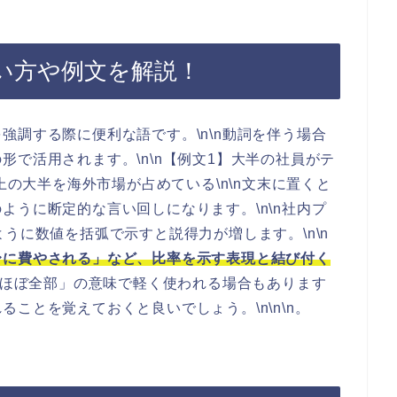
い方や例文を解説！
強調する際に便利な語です。\n\n動詞を伴う場合
で活用されます。\n\n【例文1】大半の社員がテ
上の大半を海外市場が占めている\n\n文末に置くと
ように断定的な言い回しになります。\n\n社内プ
うに数値を括弧で示すと説得力が増します。\n\n
〜に費やされる」など、比率を示す表現と結び付く
は「ほぼ全部」の意味で軽く使われる場合もあります
ことを覚えておくと良いでしょう。\n\n\n。