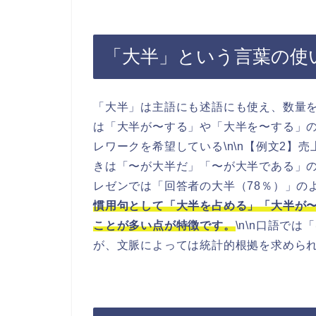
「大半」という言葉の使
「大半」は主語にも述語にも使え、数量を
は「大半が〜する」や「大半を〜する」の形
レワークを希望している\n\n【例文2】売
きは「〜が大半だ」「〜が大半である」の
レゼンでは「回答者の大半（78％）」のよ
慣用句として「大半を占める」「大半が
ことが多い点が特徴です。
\n\n口語で
が、文脈によっては統計的根拠を求められる