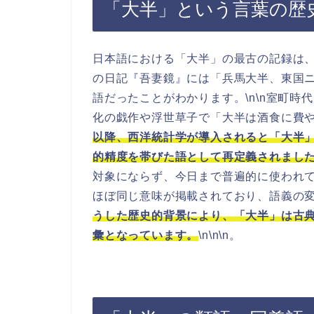
「大半」という言葉の歴
日本語における「大半」の最古の記録は、
の日記『吾妻鏡』には「兵馬大半、東国
語だったことがわかります。\n\n室町
化の戯作や浮世草子で「大半は酒食に費や
以降、西洋統計学が導入されると「大半
的精度を帯びた語として再定義されまし
対象にならず、今日まで普遍的に使われて
ほぼ同じ意味が掲載されており、語義の変
うした歴史的背景により、「大半」は古
彙となっています。
\n\n\n。