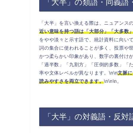
「大半」の類語・同義語
「大半」を言い換える際は、ニュアンスの
近い意味を持つ語は「大部分」「大多数
をやや淡々と示す語で、統計資料に向いて
詞の集合に使われることが多く、投票や世
かつ柔らかい印象があり、数字の裏付けが
「過半数」「九割方」「圧倒的多数」「
率や文体レベルが異なります。\n\n
文脈に
読みやすさを両立できます。
\n\n\n。
「大半」の対義語・反対