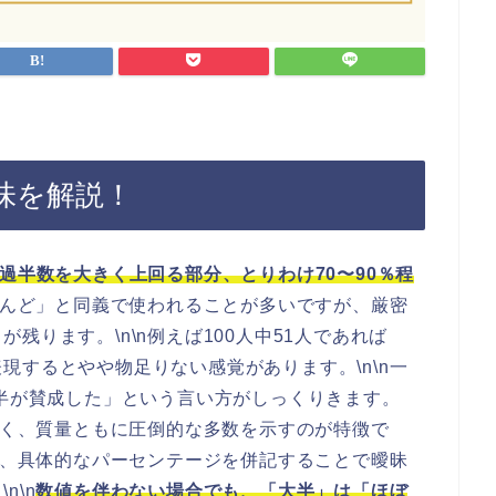
味を解説！
過半数を大きく上回る部分、とりわけ70〜90％程
ほとんど」と同義で使われることが多いですが、厳密
残ります。\n\n例えば100人中51人であれば
現するとやや物足りない感覚があります。\n\n一
大半が賛成した」という言い方がしっくりきます。
はなく、質量ともに圧倒的な多数を示すのが特徴で
では、具体的なパーセンテージを併記することで曖昧
n\n
数値を伴わない場合でも、「大半」は「ほぼ