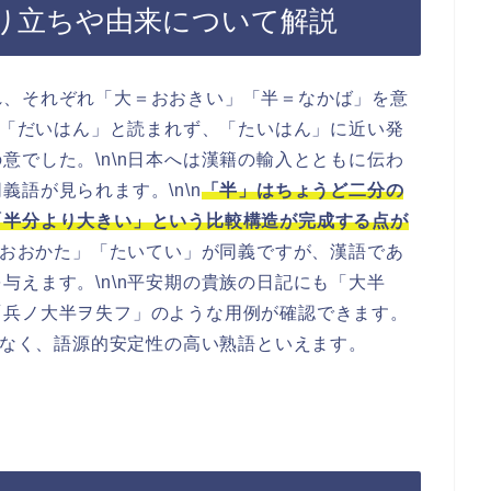
り立ちや由来について解説
れ、それぞれ「大＝おおきい」「半＝なかば」を意
」は「だいはん」と読まれず、「たいはん」に近い発
意でした。\n\n日本へは漢籍の輸入とともに伝わ
語が見られます。\n\n
「半」はちょうど二分の
「半分より大きい」という比較構造が完成する点が
は「おおかた」「たいてい」が同義ですが、漢語であ
与えます。\n\n平安期の貴族の日記にも「大半
「兵ノ大半ヲ失フ」のような用例が確認できます。
んどなく、語源的安定性の高い熟語といえます。