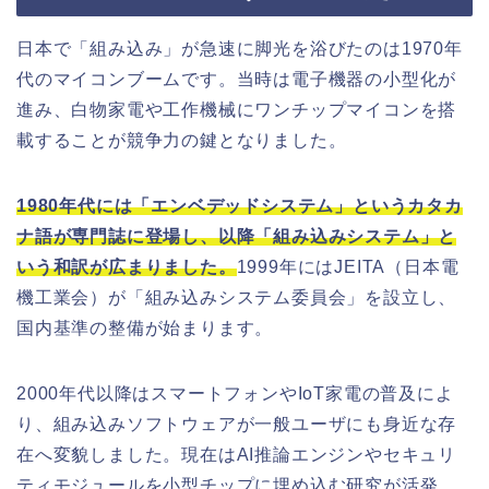
日本で「組み込み」が急速に脚光を浴びたのは1970年
代のマイコンブームです。当時は電子機器の小型化が
進み、白物家電や工作機械にワンチップマイコンを搭
載することが競争力の鍵となりました。
1980年代には「エンベデッドシステム」というカタカ
ナ語が専門誌に登場し、以降「組み込みシステム」と
いう和訳が広まりました。
1999年にはJEITA（⽇本電
機⼯業会）が「組み込みシステム委員会」を設立し、
国内基準の整備が始まります。
2000年代以降はスマートフォンやIoT家電の普及によ
り、組み込みソフトウェアが一般ユーザにも身近な存
在へ変貌しました。現在はAI推論エンジンやセキュリ
ティモジュールを小型チップに埋め込む研究が活発