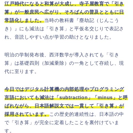
江戸時代になると和算が大成し、寺子屋教育で「引き
算」が一般庶民へ広がり、そろばんの普及とともに日
常語化しました。
当時の教科書『塵劫記（じんこう
き）』にも減法は「引き算」と平仮名交じりで表記さ
れ、音読しやすい点が学習の助けとなりました。
明治の学制発布後、西洋数学が導入されても「引き
算」は基礎四則（加減乗除）の一角として存続し、現
代に至ります。
今日ではデジタル計算機の内部処理やプログラミング
言語においても減法は「subtraction」「minus」と呼
ばれながら、日本語解説文では一貫して「引き算」が
採用されています。
この歴史的連続性は、日本語の中
で「引き算」が完全に定着したことを裏付けていま
す。