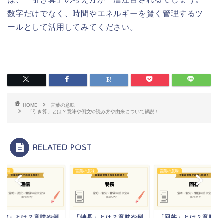
数字だけでなく、時間やエネルギーを賢く管理するツ
ールとして活用してみてください。
HOME
言葉の意味
「引き算」とは？意味や例文や読み方や由来について解説！
RELATED POST
の意味
言葉の意味
言葉の意味
通信」とは？意味や例
「特長」とは？意味や例
「回答」とは？意味