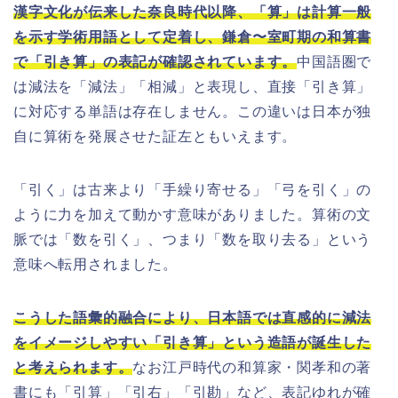
漢字文化が伝来した奈良時代以降、「算」は計算一般
を示す学術用語として定着し、鎌倉〜室町期の和算書
で「引き算」の表記が確認されています。
中国語圏で
は減法を「減法」「相減」と表現し、直接「引き算」
に対応する単語は存在しません。この違いは日本が独
自に算術を発展させた証左ともいえます。
「引く」は古来より「手繰り寄せる」「弓を引く」の
ように力を加えて動かす意味がありました。算術の文
脈では「数を引く」、つまり「数を取り去る」という
意味へ転用されました。
こうした語彙的融合により、日本語では直感的に減法
をイメージしやすい「引き算」という造語が誕生した
と考えられます。
なお江戸時代の和算家・関孝和の著
書にも「引算」「引右」「引勘」など、表記ゆれが確