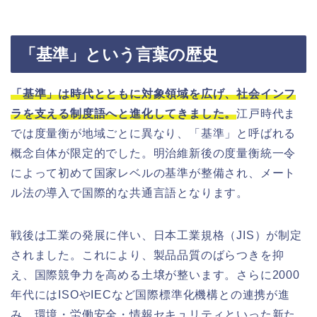
「基準」という言葉の歴史
「基準」は時代とともに対象領域を広げ、社会インフ
ラを支える制度語へと進化してきました。
江戸時代ま
では度量衡が地域ごとに異なり、「基準」と呼ばれる
概念自体が限定的でした。明治維新後の度量衡統一令
によって初めて国家レベルの基準が整備され、メート
ル法の導入で国際的な共通言語となります。
戦後は工業の発展に伴い、日本工業規格（JIS）が制定
されました。これにより、製品品質のばらつきを抑
え、国際競争力を高める土壌が整います。さらに2000
年代にはISOやIECなど国際標準化機構との連携が進
み、環境・労働安全・情報セキュリティといった新た