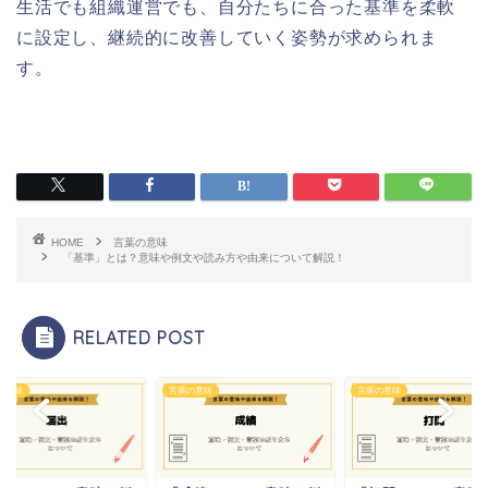
生活でも組織運営でも、自分たちに合った基準を柔軟
に設定し、継続的に改善していく姿勢が求められま
す。
HOME
言葉の意味
「基準」とは？意味や例文や読み方や由来について解説！
RELATED POST
の意味
言葉の意味
言葉の意味