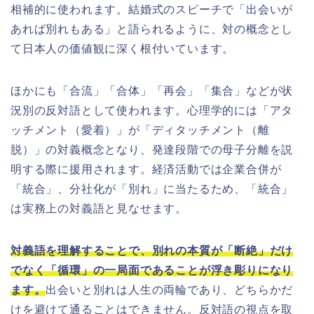
相補的に使われます。結婚式のスピーチで「出会いが
あれば別れもある」と語られるように、対の概念とし
て日本人の価値観に深く根付いています。
ほかにも「合流」「合体」「再会」「集合」などが状
況別の反対語として使われます。心理学的には「アタ
ッチメント（愛着）」が「ディタッチメント（離
脱）」の対義概念となり、発達段階での母子分離を説
明する際に援用されます。経済活動では企業合併が
「統合」、分社化が「別れ」に当たるため、「統合」
は実務上の対義語と見なせます。
対義語を理解することで、別れの本質が「断絶」だけ
でなく「循環」の一局面であることが浮き彫りになり
ます。
出会いと別れは人生の両輪であり、どちらかだ
けを避けて通ることはできません。反対語の視点を取