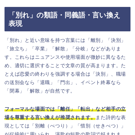
「別れ」の類語・同義語・言い換え
表現
「別れ」と近い意味を持つ言葉には「離別」「決別」
「旅立ち」「卒業」「解散」「分岐」などがありま
す。これらはニュアンスや使用場面が微妙に異なるた
め、適切に選択することで文章の質が高まります。た
とえば恋愛の終わりを強調する場合は「決別」、職場
の送別会なら「退職」「門出」、イベント終幕なら
「閉幕」「解散」が自然です。
フォーマルな場面では「離任」「転出」など相手の立
場を尊重する言い換えが推奨されます。
また詩的な表
現としては「別離（べつり）」「惜別（せきべつ）」
が伝統的に用いられ、演歌や短歌の歌詞で好まれま