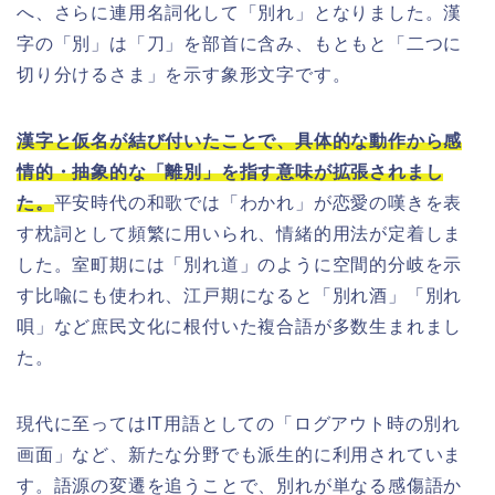
へ、さらに連用名詞化して「別れ」となりました。漢
字の「別」は「刀」を部首に含み、もともと「二つに
切り分けるさま」を示す象形文字です。
漢字と仮名が結び付いたことで、具体的な動作から感
情的・抽象的な「離別」を指す意味が拡張されまし
た。
平安時代の和歌では「わかれ」が恋愛の嘆きを表
す枕詞として頻繁に用いられ、情緒的用法が定着しま
した。室町期には「別れ道」のように空間的分岐を示
す比喩にも使われ、江戸期になると「別れ酒」「別れ
唄」など庶民文化に根付いた複合語が多数生まれまし
た。
現代に至ってはIT用語としての「ログアウト時の別れ
画面」など、新たな分野でも派生的に利用されていま
す。語源の変遷を追うことで、別れが単なる感傷語か