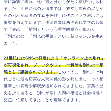
語に頻繁に現れ、死生観と分かちがたく結び付けられ
ました。江戸時代の人情本では、旅立ち前夜の涙なが
らの別れが読者の共感を呼び、現代のドラマ演出にも
影響を与えています。明治以降は西洋近代文学の影響
で「失恋」「離別」という心理学的視点が加わり、
「別れの歌」「別れの手紙」という新ジャンルを生み
ました。
21世紀にはSNSの発達により「オンライン上の別れ」
が可視化され、ブロックやフォロー解除も別れの一形
態として議論されています。
このように「別れ」は時
代ごとに最も切実な人間関係の形を映し出し、その都
度新しい表現や解釈が追加されてきました。言葉の歴
史を振り返ると、別れが常に人間の感情と社会構造の
交点に位置してきたことが理解できます。