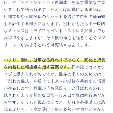
行」や「アイデンティティ再編成」を促す重要なプロ
セスとして語られます。たとえば転職による別れは、
組織文化や人間関係のリセットを通じて自分の価値観
を再評価する機会になります。別れがもたらす一時的
なストレスは「ライフイベント・ストレス尺度」でも
高得点を示しますが、その後の適応を経ることでレジ
リエンスが高まるという研究結果もあります。
つまり「別れ」は単なる終わりではなく、変化と成長
を内包した転換点を指す言葉です。
日本語ではネガテ
ィブに捉えられがちですが、世界の多くの文化では
「別れの儀式」を通じて未来への期待を共有する慣習
が存在します。葬儀が「お見送り」と呼ばれるのも、
残された人々が新たな日常へ歩み出す象徴的行為だか
らです。そうした視点に立つと、別れを必要以上に恐
れるよりも、丁寧に受けとめる姿勢が大切だと分かり