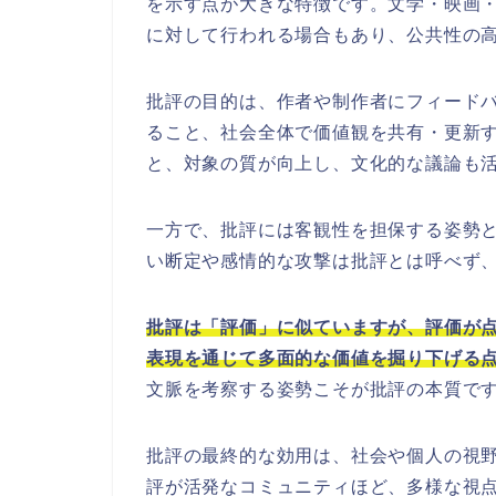
を示す点が大きな特徴です。文学・映画
に対して行われる場合もあり、公共性の
批評の目的は、作者や制作者にフィード
ること、社会全体で価値観を共有・更新
と、対象の質が向上し、文化的な議論も
一方で、批評には客観性を担保する姿勢
い断定や感情的な攻撃は批評とは呼べず
批評は「評価」に似ていますが、評価が
表現を通じて多面的な価値を掘り下げる
文脈を考察する姿勢こそが批評の本質で
批評の最終的な効用は、社会や個人の視
評が活発なコミュニティほど、多様な視