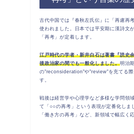
古代中国では『春秋左氏伝』に「再慮再
使われました。日本では平安期に漢詩文
「再考」が定着します。
江戸時代の学者・新井白石は著書『読史
後政治家の間でも一般化しました。
明治
の”reconsideration”や”revie
す。
戦後は経営学や心理学など多様な学問領
て「○○の再考」という表現が定番化しま
「働き方の再考」など、新領域で幅広く