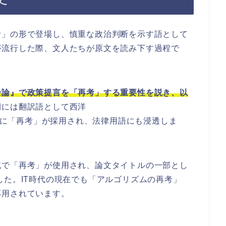
考」の形で登場し、慎重な政治判断を示す語として
が流行した際、文人たちが原文を読み下す過程で
余論』で政策提言を「再考」する重要性を説き、以
期には翻訳語として西洋
w”を充てる際に「再考」が採用され、法律用語にも浸透しま
域で「再考」が使用され、論文タイトルの一部とし
した。IT時代の現在でも「アルゴリズムの再考」
応用されています。