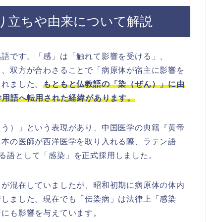
り立ちや由来について解説
熟語です。「感」は「触れて影響を受ける」、
し、双方が合わさることで「病原体が宿主に影響を
まれました。
もともと仏教語の「染（ぜん）」に由
学用語へ転用された経緯があります。
ょう）」という表現があり、中国医学の典籍『黄帝
日本の医師が西洋医学を取り入れる際、ラテン語
on” を翻訳する語として「感染」を正式採用しました。
」が混在していましたが、昭和初期に病原体の体内
着しました。現在でも「伝染病」は法律上「感染
語にも影響を与えています。