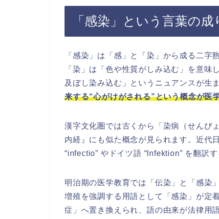
「感染」という言葉の成
「感染」は「感」と「染」から成る二字
「染」は「色や性質がしみ込む」を意味
及ぼし染み込む」というニュアンスが生
来する“心がけがされる”という概念が医
漢字文化圏では古くから「染病（せんび
内経』にも似た概念が見られます。近代
“infectio” やドイツ語 “Infekti
明治期の医学教育では「伝染」と「感染
増殖を強調する用語として「感染」が定
症」へ置き換えられ、語の由来が法律用