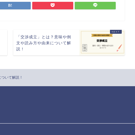
文
「交渉成立」とは？意味や例
文や読み方や由来について解
説！
について解説！