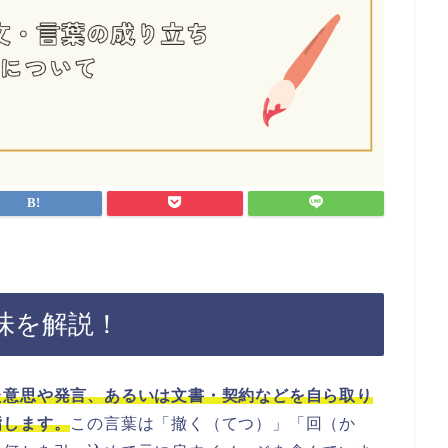
味を解説！
た意思や発言、あるいは文書・契約などを自ら取り
指します。
この言葉は「撤く（てつ）」「回（か