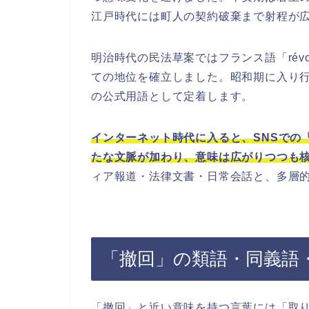
江戸時代には町人の契約破棄まで射程が
明治時代の民法草案ではフランス語「révo
ての地位を確立しました。昭和期に入り
の公式用語として定着します。
インターネット時代に入ると、SNSでの
たな文脈が加わり、意味は広がりつつも
ィア報道・法律文書・日常会話と、多層
「撤回」の類語・同義語
「撤回」と近い意味を持つ言葉には「取