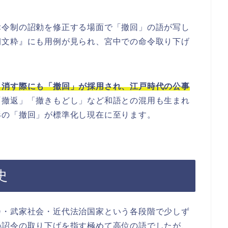
律令制の詔勅を修正する場面で「撤回」の語が写し
朝文粋』にも用例が見られ、宮中での命令取り下げ
り消す際にも「撤回」が採用され、江戸時代の公事
「撤返」「撤きもどし」など和語との混用も生まれ
形の「撤回」が標準化し現在に至ります。
史
会・武家社会・近代法治国家という各段階で少しず
の詔令の取り下げを指す極めて高位の語でしたが、