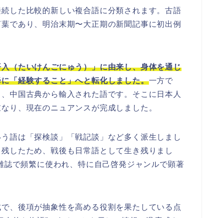
接続した比較的新しい複合語に分類されます。古語
言葉であり、明治末期〜大正期の新聞記事に初出例
悟入（たいけんごにゅう）」に由来し、身体を通じ
降に「経験すること」へと転化しました。
一方で
し、中国古典から輸入された語です。そこに日本人
重なり、現在のニュアンスが完成しました。
いう語は「探検談」「戦記談」など多く派生しまし
く残したため、戦後も日常語として生き残りまし
や雑誌で頻繁に使われ、特に自己啓発ジャンルで顕著
成で、後項が抽象性を高める役割を果たしている点