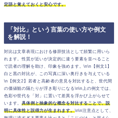
定語と覚えておくと安心です。
「対比」という言葉の使い方や例文
を解説！
対比は文章表現における修辞技法として頻繁に用いら
れます。性質が近いが決定的に違う要素を並べること
で読者の理解を助け、印象を強めます。\n\n【例文1】
白と黒の対比が、この写真に深い奥行きを与えている
\n【例文2】若者と高齢者の意見を対比すると、世代間
の価値観の隔たりが浮き彫りになる\n\n上の例文では、
色彩や世代を「対」に置いて差異を浮かび上がらせて
います。
具体例と抽象的な概念を対比することで、説
明に具体性と説得力が生まれます。
\n\n注意点として、
無理に遠すぎる要素を比べると「こじつけ」と捉えら