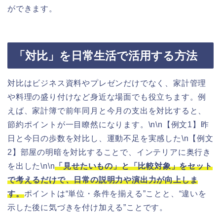
ができます。
「対比」を日常生活で活用する方法
対比はビジネス資料やプレゼンだけでなく、家計管理
や料理の盛り付けなど身近な場面でも役立ちます。例
えば、家計簿で前年同月と今月の支出を対比すると、
節約ポイントが一目瞭然になります。\n\n【例文1】昨
日と今日の歩数を対比し、運動不足を実感した\n【例文
2】部屋の明暗を対比することで、インテリアに奥行き
を出した\n\n
「見せたいもの」と「比較対象」をセット
で考えるだけで、日常の説明力や演出力が向上しま
す。
ポイントは“単位・条件を揃える”ことと、“違いを
示した後に気づきを付け加える”ことです。