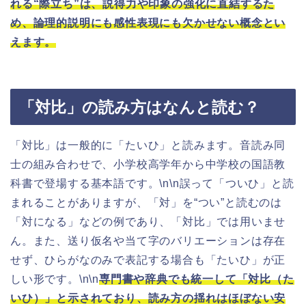
れる“際立ち”は、説得力や印象の強化に直結するた
め、論理的説明にも感性表現にも欠かせない概念とい
えます。
「対比」の読み方はなんと読む？
「対比」は一般的に「たいひ」と読みます。音読み同
士の組み合わせで、小学校高学年から中学校の国語教
科書で登場する基本語です。\n\n誤って「ついひ」と読
まれることがありますが、「対」を“つい”と読むのは
「対になる」などの例であり、「対比」では用いませ
ん。また、送り仮名や当て字のバリエーションは存在
せず、ひらがなのみで表記する場合も「たいひ」が正
しい形です。\n\n
専門書や辞典でも統一して「対比（た
いひ）」と示されており、読み方の揺れはほぼない安