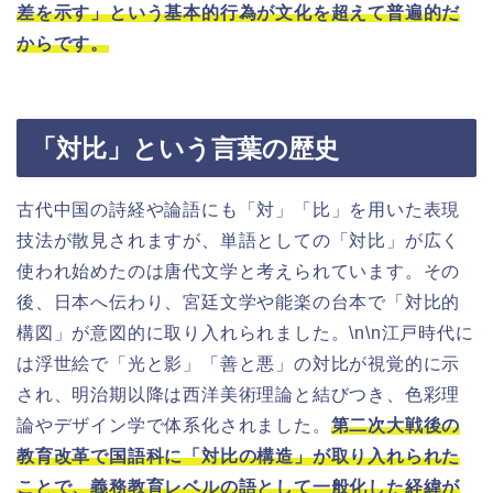
差を示す」という基本的行為が文化を超えて普遍的だ
からです。
「対比」という言葉の歴史
古代中国の詩経や論語にも「対」「比」を用いた表現
技法が散見されますが、単語としての「対比」が広く
使われ始めたのは唐代文学と考えられています。その
後、日本へ伝わり、宮廷文学や能楽の台本で「対比的
構図」が意図的に取り入れられました。\n\n江戸時代に
は浮世絵で「光と影」「善と悪」の対比が視覚的に示
され、明治期以降は西洋美術理論と結びつき、色彩理
論やデザイン学で体系化されました。
第二次大戦後の
教育改革で国語科に「対比の構造」が取り入れられた
ことで、義務教育レベルの語として一般化した経緯が