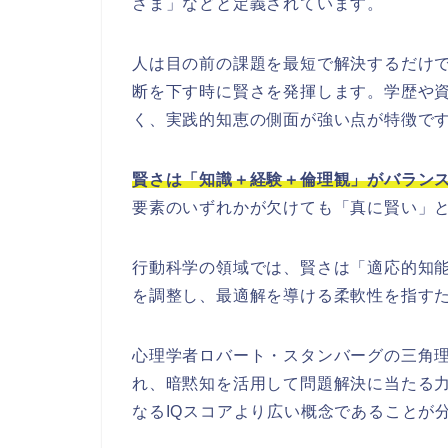
さま」などと定義されています。
人は目の前の課題を最短で解決するだけ
断を下す時に賢さを発揮します。学歴や
く、実践的知恵の側面が強い点が特徴で
賢さは「知識＋経験＋倫理観」がバラン
要素のいずれかが欠けても「真に賢い」
行動科学の領域では、賢さは「適応的知
を調整し、最適解を導ける柔軟性を指す
心理学者ロバート・スタンバーグの三角
れ、暗黙知を活用して問題解決に当たる
なるIQスコアより広い概念であることが