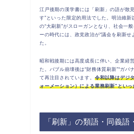
江戸後期の漢学書には「刷新」の語が散見
す”といった限定的用法でした。明治維新
の“大刷新”がスローガンとなり、社会一
ーの時代には、政党政治が“議会を刷新せ
た。
昭和戦後期には高度成長に伴い、企業経営
た。バブル崩壊後は“財務体質刷新”“ガ
て再注目されています。
令和以降はデジタ
ォーメーション）による業務刷新”といっ
「刷新」の類語・同義語