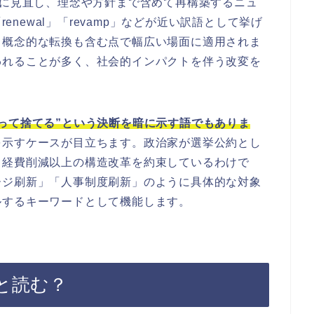
胆に見直し、理念や方針まで含めて再構築するニュ
renewal」「revamp」などが近い訳語として挙げ
・概念的な転換も含む点で幅広い場面に適用されま
われることが多く、社会的インパクトを伴う改変を
って捨てる”という決断を暗に示す語でもありま
を示すケースが目立ちます。政治家が選挙公約とし
る経費削減以上の構造改革を約束しているわけで
ージ刷新」「人事制度刷新」のように具体的な対象
ルするキーワードとして機能します。
と読む？