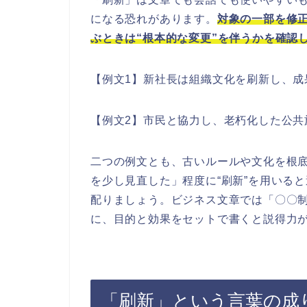
になる恐れがあります。
対象の一部を修正
ぶときは“根本的な変更”を伴うかを確認
【例文1】新社長は組織文化を刷新し、成
【例文2】市民と協力し、老朽化した公共
二つの例文とも、古いルールや文化を根
を少し見直した」程度に“刷新”を用いる
配りましょう。ビジネス文章では「〇〇
に、目的と効果をセットで書くと説得力
「刷新」という言葉の成