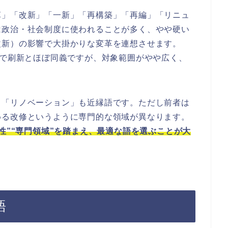
革」「改新」「一新」「再構築」「再編」「リニュ
は政治・社会制度に使われることが多く、やや硬い
改新）の影響で大掛かりな変革を連想させます。
点で刷新とほぼ同義ですが、対象範囲がやや広く、
」「リノベーション」も近縁語です。ただし前者は
める改修というように専門的な領域が異なります。
性”“専門領域”を踏まえ、最適な語を選ぶことが大
語