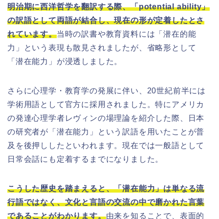
明治期に西洋哲学を翻訳する際、「potential ability」
の訳語として両語が結合し、現在の形が定着したとさ
れています。
当時の訳書や教育資料には「潜在的能
力」という表現も散見されましたが、省略形として
「潜在能力」が浸透しました。
さらに心理学・教育学の発展に伴い、20世紀前半には
学術用語として官方に採用されました。特にアメリカ
の発達心理学者レヴィンの場理論を紹介した際、日本
の研究者が「潜在能力」という訳語を用いたことが普
及を後押ししたといわれます。現在では一般語として
日常会話にも定着するまでになりました。
こうした歴史を踏まえると、「潜在能力」は単なる流
行語ではなく、文化と言語の交流の中で磨かれた言葉
であることがわかります。
由来を知ることで、表面的