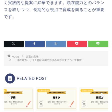
く実践的な提案に昇華できます。顕在能力とのバラン
スを取りつつ、長期的な視点で育成を図ることが重要
です。
HOME
言葉の意味
「潜在能力」とは？意味や例文や読み方や由来について解説！
RELATED POST
の意味
言葉の意味
言葉の意味