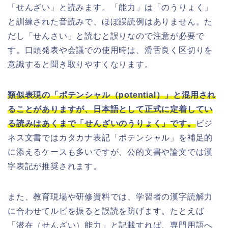
「せんざい」と読みます。「能力」は「のうりょく」
と訓練された音読みで、ほぼ誤読例はありません。た
だし「せんさい」と読むと誤りなので注意が必要で
す。口頭発表や会議での使用時は、滑舌良く区切りを
意識すると聞き取りやすくなります。
類似表現の「ポテンシャル（potential）」と混用され
ることがありますが、日本語として正式に定着してい
る読みはあくまで「せんざいのうりょく」です。
ビジ
ネス文書ではカタカナ表記「ポテンシャル」を補足的
に添えるケースも多いですが、公的文書や論文では漢
字表記が推奨されます。
また、教育現場や研修資料では、学習者の漢字読解力
に合わせてルビを振ると誤読を防げます。たとえば
「潜在（せんざい）能力」と記載すれば、専門用語へ