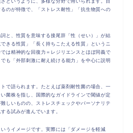
強さというように、多様な分野で用いられます。目
するのが特徴で、「ストレス耐性」「抗生物質への
動詞と、性質を意味する接尾辞「性（せい）」が結
抗できる性質」「長く持ちこたえる性質」というニ
学では精神的な回復力＝レジリエンスとほぼ同義で
までも「外部刺激に耐え続ける能力」を中心に説明
ットで語られます。たとえば薬剤耐性菌の場合、一
ない菌株を指し、国際的なガイドラインで閾値が定
が難しいものの、ストレスチェックやパーソナリテ
化する試みが進んでいます。
というイメージです。実際には「ダメージを軽減