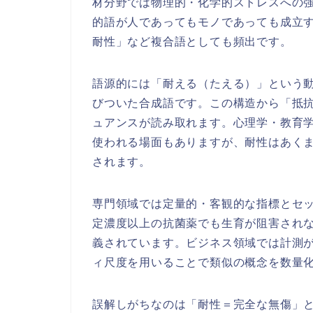
材分野では物理的・化学的ストレスへの
的語が人であってもモノであっても成立
耐性」など複合語としても頻出です。
語源的には「耐える（たえる）」という
びついた合成語です。この構造から「抵
ュアンスが読み取れます。心理学・教育
使われる場面もありますが、耐性はあく
されます。
専門領域では定量的・客観的な指標とセ
定濃度以上の抗菌薬でも生育が阻害され
義されています。ビジネス領域では計測
ィ尺度を用いることで類似の概念を数量
誤解しがちなのは「耐性＝完全な無傷」