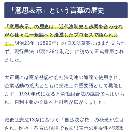
「意思表示」という言葉の歴史
「意思表示」の歴史は、近代法制史と歩調を合わせな
がら徐々に一般語へと浸透したプロセスで語られま
す。
明治23年（1890年）の旧民法草案にはまだ見られ
ず、現行民法（明治29年制定）に初めて正式採用され
ました。
大正期には商業登記や会社法関連の通達で使用され、
企業活動の拡大とともに実務上の重要語として機能し
ます。1930年代になると労働組合法の議論でも用いら
れ、権利主張の文脈へと射程が広がりました。
戦後は憲法13条に基づく「自己決定権」の概念が注目
され、医療・教育の現場でも意思表示の重要性が認識