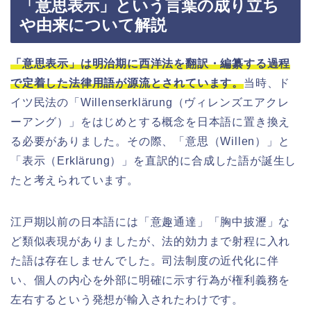
「意思表示」という言葉の成り立ち
や由来について解説
「意思表示」は明治期に西洋法を翻訳・編纂する過程
で定着した法律用語が源流とされています。
当時、ド
イツ民法の「Willenserklärung（ヴィレンズエアクレ
ーアング）」をはじめとする概念を日本語に置き換え
る必要がありました。その際、「意思（Willen）」と
「表示（Erklärung）」を直訳的に合成した語が誕生し
たと考えられています。
江戸期以前の日本語には「意趣通達」「胸中披瀝」な
ど類似表現がありましたが、法的効力まで射程に入れ
た語は存在しませんでした。司法制度の近代化に伴
い、個人の内心を外部に明確に示す行為が権利義務を
左右するという発想が輸入されたわけです。