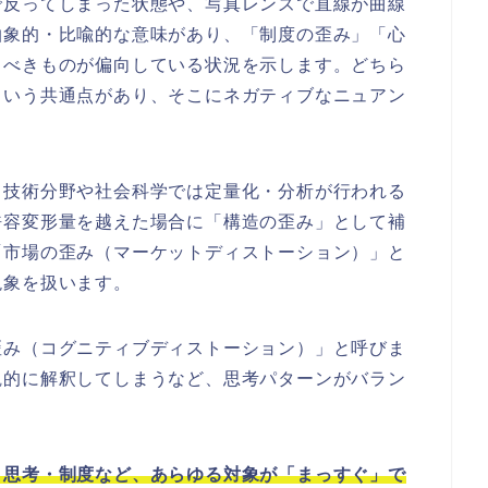
で反ってしまった状態や、写真レンズで直線が曲線
抽象的・比喩的な意味があり、「制度の歪み」「心
るべきものが偏向している状況を示します。どちら
という共通点があり、そこにネガティブなニュアン
、技術分野や社会科学では定量化・分析が行われる
許容変形量を越えた場合に「構造の歪み」として補
「市場の歪み（マーケットディストーション）」と
現象を扱います。
歪み（コグニティブディストーション）」と呼びま
観的に解釈してしまうなど、思考パターンがバラン
・思考・制度など、あらゆる対象が「まっすぐ」で