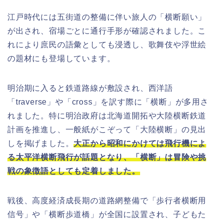
江戸時代には五街道の整備に伴い旅人の「横断願い」
が出され、宿場ごとに通行手形が確認されました。こ
れにより庶民の語彙としても浸透し、歌舞伎や浮世絵
の題材にも登場しています。
明治期に入ると鉄道路線が敷設され、西洋語
「traverse」や「cross」を訳す際に「横断」が多用さ
れました。特に明治政府は北海道開拓や大陸横断鉄道
計画を推進し、一般紙がこぞって「大陸横断」の見出
しを掲げました。
大正から昭和にかけては飛行機によ
る太平洋横断飛行が話題となり、「横断」は冒険や挑
戦の象徴語としても定着しました。
戦後、高度経済成長期の道路網整備で「歩行者横断用
信号」や「横断歩道橋」が全国に設置され、子どもた