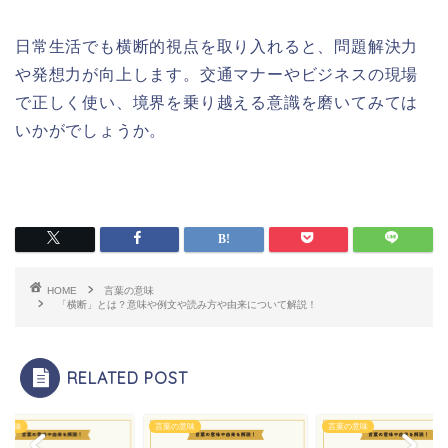
日常生活でも横断的視点を取り入れると、問題解決力
や発想力が向上します。交通マナーやビジネスの現場
で正しく使い、境界を乗り越える意識を磨いてみては
いかがでしょうか。
HOME
言葉の意味
「横断」とは？意味や例文や読み方や由来について解説！
RELATED POST
の意味
言葉の意味
言葉の意味