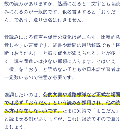
数の読みがありますが、熟語になると二文字とも音読
みになるのが一般的です。仮名書きすると「おうだ
ん」であり、送り仮名は付きません。
音読みによる連声や促音の変化は起こらず、比較的発
音しやすい言葉です。辞書や新聞の用語解説でも「横
断（おうだん）」と振り仮名が添えられることが多
く、読み間違いは少ない部類に入ります。とはいえ
「横」を「おう」と読めない子どもや日本語学習者は
一定数いるので注意が必要です。
強調したいのは、
公的文書や道路標識など正式な場面
では必ず「おうだん」という読みが採用され、他の読
み方は存在しない点です。
たまに冗談で「よこだん」
と読ませる例がありますが、これは誤読ですので避け
ましょう。