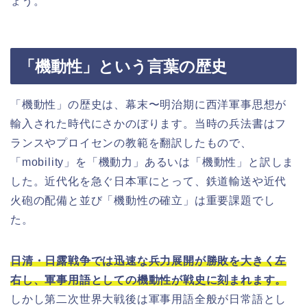
ょう。
「機動性」という言葉の歴史
「機動性」の歴史は、幕末〜明治期に西洋軍事思想が
輸入された時代にさかのぼります。当時の兵法書はフ
ランスやプロイセンの教範を翻訳したもので、
「mobility」を「機動力」あるいは「機動性」と訳しま
した。近代化を急ぐ日本軍にとって、鉄道輸送や近代
火砲の配備と並び「機動性の確立」は重要課題でし
た。
日清・日露戦争では迅速な兵力展開が勝敗を大きく左
右し、軍事用語としての機動性が戦史に刻まれます。
しかし第二次世界大戦後は軍事用語全般が日常語とし