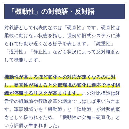
「機動性」の対義語・反対語
対義語として代表的なのは「硬直性」です。硬直性は
柔軟に動けない状態を指し、慣例や旧式システムに縛
られて行動が遅くなる様子を表します。「鈍重性」
「遅滞性」「静止性」なども状況によって反対概念と
して機能します。
機動性が高まるほど変化への対応が速くなるのに対
し、硬直性が強まると外部環境の変化に適応できず組
織が停滞するリスクが高まります。
この対比構造は経
営学の組織論や行政改革の議論でしばしば用いられま
す。軍事領域でも「機動戦」と「陣地戦」が対照的概
念として扱われるため、「機動性の欠如＝硬直化」と
いう評価が生まれました。