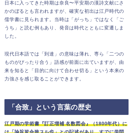
日本に入ってきた時期は奈良〜平安期の漢詩文献にさ
かのぼるとも言われますが、確実な初出は江戸時代の
儒学書に見られます。当時は「がっち」ではなく「ご
うち」と読む例もあり、発音は時代とともに変遷しま
した。
現代日本語では「到達」の意味は薄れ、専ら「二つの
ものがぴったり合う」語感が前面に出ていますが、由
来を知ると「目的に向けて合わせ切る」という本来の
力強さを感じ取ることができます。
「合致」という言葉の歴史
江戸期の学術書『訂正増補 名数図会』（1800年代）に
は「論旨皆合致スル也」との記述があり、すでに学問