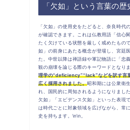
「欠如」という言葉の歴
「欠如」の使用史をたどると、奈良時代
が確認できます。これは仏教用語「信心
たく欠けている状態を厳しく戒めたもので
如」の前身にあたる概念が登場し、宮廷
た。中世以降は禅語録や軍記物語に「忠
観の崩壊を論じる際のキーワードとなります
理学の“deficiency”“lack”な
広く採用されました。
昭和期には公衆衛
れ、国民的に周知されるようになりました
欠如」「エビデンス欠如」といった表現で
は時代ごとに対象領域を広げながら、常
史を持ちます。\n\n。