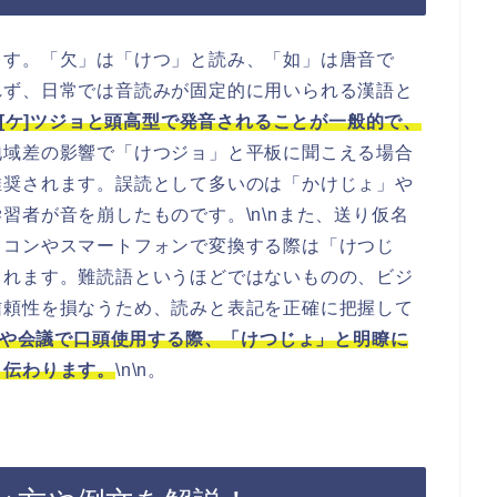
ます。「欠」は「けつ」と読み、「如」は唐音で
れず、日常では音読みが固定的に用いられる漢語と
[ケ]ツジョと頭高型で発音されることが一般的で、
地域差の影響で「けつジョ」と平板に聞こえる場合
推奨されます。誤読として多いのは「かけじょ」や
習者が音を崩したものです。\n\nまた、送り仮名
ソコンやスマートフォンで変換する際は「けつじ
されます。難読語というほどではないものの、ビジ
信頼性を損なうため、読みと表記を正確に把握して
や会議で口頭使用する際、「けつじょ」と明瞭に
く伝わります。
\n\n。