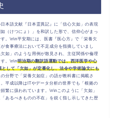
史
の日本語文献『日本霊異記』に「信心欠如」の表現
闕如（けつにょ）」を和訳した形で、信仰心がまっ
す。\n\n平安期には、医書『医心方』で「栄養欠
医が食事療法において不足成分を指摘していまし
義欠如」のような用例が散見され、主従関係や倫理
。\n\n
明治期の翻訳語運動では、西洋医学や心
どを訳す言葉として「欠如」が定番化し、法令や学術論文にも
生の分野で「栄養欠如症」の語が教科書に掲載さ
。平成以降はITやデータ分析の世界でも「根拠の
頻繁に扱われています。\n\nこのように「欠如」
に「あるべきものの不在」を鋭く指し示してきた歴