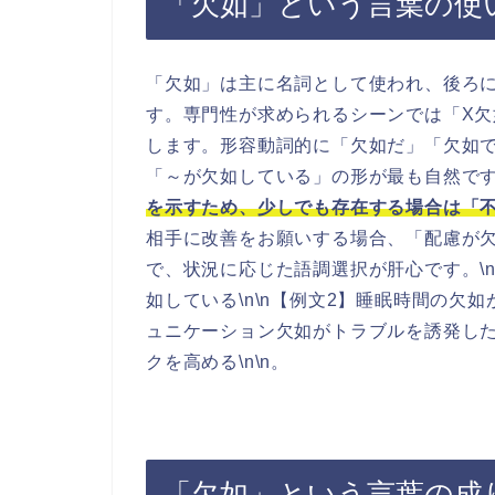
「欠如」という言葉の使
「欠如」は主に名詞として使われ、後ろ
す。専門性が求められるシーンでは「X欠
します。形容動詞的に「欠如だ」「欠如
「～が欠如している」の形が最も自然です。
を示すため、少しでも存在する場合は「
相手に改善をお願いする場合、「配慮が
で、状況に応じた語調選択が肝心です。\n
如している\n\n【例文2】睡眠時間の欠如
ュニケーション欠如がトラブルを誘発した\
クを高める\n\n。
「欠如」という言葉の成