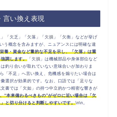
・言い換え表現
足」「欠乏」「欠落」「欠損」「欠衡」などが挙げ
という概念を含みますが、ニュアンスには明確な違
栄養・資金など量的な不足を示し、「欠落」は重
を強調します。
「欠損」は機械部品や身体部位など
」は釣り合いが取れていない意味合いが加わりま
るなら「不足」へ言い換え、危機感を煽りたい場合は
語彙選択が効果的です。なお、口語では「足りな
式文書では「欠如」の持つ中立的かつ精密な響きが
、“本来備わるべきもの”がゼロに近い場合は「欠
足」と切り分けると判断しやすいです。
\n\n。