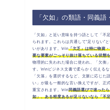
「欠如」の類語・同義語
「欠如」と近い意味を持つ語として「不
られます。これらは共通して“足りない”
いがあります。\n\n
「欠乏」は特に物資・
要な要素がごっそり抜け落ちている状態
物理的に失われた場合に使われ、「欠衡
す。\n\nビジネス文書で柔らかく伝え
「欠落」を選択するなど、文脈に応じた
い」が最も一般的な言い換えですが、正
重宝されます。\n\n
同義語選びで迷ったら
如」、ある程度あるが足りないなら「不