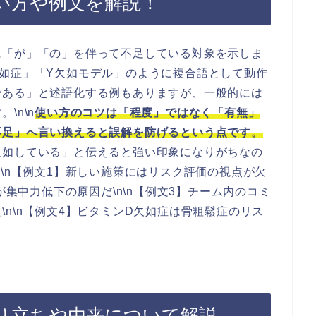
い方や例文を解説！
に「が」「の」を伴って不足している対象を示しま
如症」「Y欠如モデル」のように複合語として動作
である」と述語化する例もありますが、一般的には
\n\n
使い方のコツは「程度」ではなく「有無」
不足」へ言い換えると誤解を防げるという点です。
欠如している」と伝えると強い印象になりがちなの
\n【例文1】新しい施策にはリスク評価の視点が欠
が集中力低下の原因だ\n\n【例文3】チーム内のコミ
n\n【例文4】ビタミンD欠如症は骨粗鬆症のリス
り立ちや由来について解説