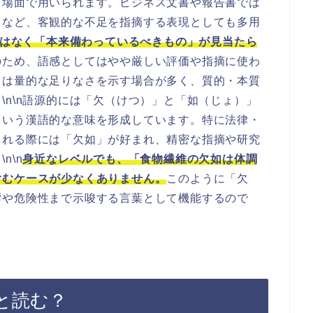
る場面で用いられます。ビジネス文書や報告書では
」など、客観的な不足を指摘する表現としても多用
はなく「本来備わっているべきもの」が見当たら
のため、語感としてはやや厳しい評価や指摘に使わ
」は量的な足りなさを示す場合が多く、質的・本質
\n\n語源的には「欠（けつ）」と「如（じょ）」
という漢語的な意味を形成しています。特に法律・
られる際には「欠如」が好まれ、精密な指摘や研究
n\n
身近なレベルでも、「食物繊維の欠如は体調
含むケースが少なくありません。
このように「欠
響や危険性まで示唆する言葉として機能するので
と読む？