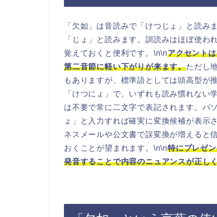
「欠如」は音読みで「けつじょ」と読み
「じょ」と読みます。訓読みはほぼ使わ
覚えておくと便利です。\n\n
アクセントは
第二音節に軽い下がりが来ます。
ただし
もありますが、標準語としては頭高型が
「けつにょ」で、いずれも読み慣れない学
は不要で常に二文字で表記されます。パ
ょ」と入力すれば確実に変換候補が表示
ネスメールや公文書で誤変換が増えると
おくことが望まれます。\n\n
特にプレゼン
発音することで内容のニュアンスが正し