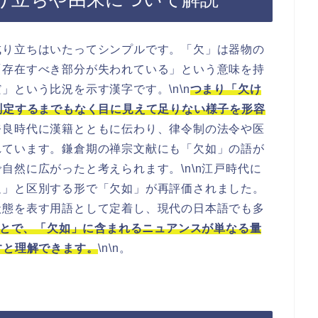
成り立ちはいたってシンプルです。「欠」は器物の
「存在すべき部分が失われている」という意味を持
という比況を示す漢字です。\n\n
つまり「欠け
測定するまでもなく目に見えて足りない様子を形容
奈良時代に漢籍とともに伝わり、律令制の法令や医
れています。鎌倉期の禅宗文献にも「欠如」の語が
自然に広がったと考えられます。\n\n江戸時代に
足」と区別する形で「欠如」が再評価されました。
状態を表す用語として定着し、現代の日本語でも多
とで、「欠如」に含まれるニュアンスが単なる量
すと理解できます。
\n\n。