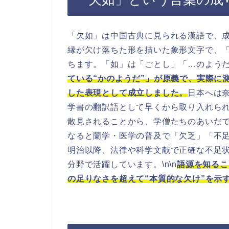
「欠如」は中国古典に見られる漢語で、
縁が欠け落ちた形を描いた象形文字で、
ちます。「如」は「ごとし」「…のようだ」
ている“かのようだ”」が原義で、実際に
した表現として成立しました。
日本へは
学書の翻訳語として早くから取り入れら
散見されることから、学僧たちのあいだで
なると蘭学・医学の普及で「欠乏」「不
明治以降、法律や科学文献で正確な不足
分野で活躍しています。\n\n
語源を知るこ
の足りなさを超えて“本質的な欠け”を示