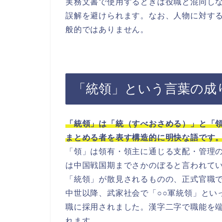
実務文書で使用するときは役職と混同し
誤解を避けられます。なお、人物に対す
般的ではありません。
「統領」という言葉の成
「統領」は「統（すべおさめる）」と「
まとめる者を表す構造的に明快な語です
「領」は領有・領主に通じる支配・管理
は中国戦国期までさかのぼると言われて
「統領」が散見されるものの、正式官職
中世以降、武家社会で「○○軍統領」とい
職に採用されました。漢字二字で職能を
れます。