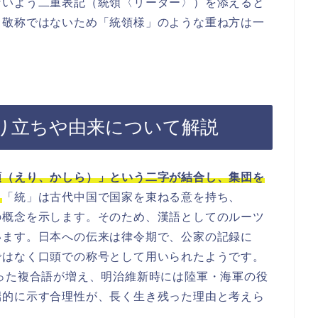
ないよう二重表記（統領〈リーダー〉）を添えると
る敬称ではないため「統領様」のような重ね方は一
り立ちや由来について解説
領（えり、かしら）」という二字が結合し、集団を
。
「統」は古代中国で国家を束ねる意を持ち、
の概念を示します。そのため、漢語としてのルーツ
います。日本への伝来は律令期で、公家の記録に
ではなく口頭での称号として用いられたようです。
った複合語が増え、明治維新時には陸軍・海軍の役
端的に示す合理性が、長く生き残った理由と考えら