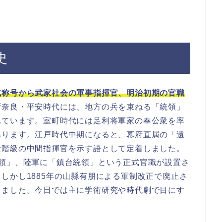
史
式称号から武家社会の軍事指揮官、明治初期の官職
ず奈良・平安時代には、地方の兵を束ねる「統領」
れています。室町時代には足利将軍家の奉公衆を率
あります。江戸時代中期になると、幕府直属の「遠
士階級の中間指揮官を示す語として定着しました。
統領」、陸軍に「鎮台統領」という正式官職が設置さ
しかし1885年の山縣有朋による軍制改正で廃止さ
りました。今日では主に学術研究や時代劇で目にす