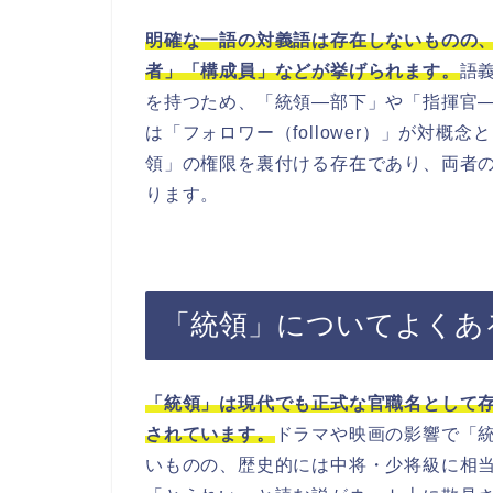
明確な一語の対義語は存在しないものの
者」「構成員」などが挙げられます。
語
を持つため、「統領―部下」や「指揮官
は「フォロワー（follower）」が対
領」の権限を裏付ける存在であり、両者
ります。
「統領」についてよくあ
「統領」は現代でも正式な官職名として
されています。
ドラマや映画の影響で「
いものの、歴史的には中将・少将級に相