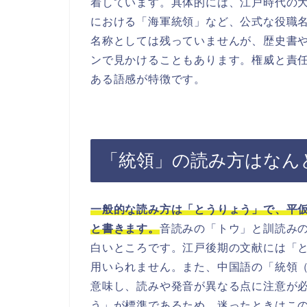
着しています。具体的には、江戸時代の
における「海軍統領」など、公式な役職
名称としては残っていませんが、歴史書
ンで見かけることもあります。権威と責
ある語感が特徴です。
「統領」の読み方はなん
一般的な読み方は「とうりょう」で、平
と書きます。
音読みの「トウ」と訓読み
白いところです。江戸後期の文献には「
用いられません。また、中国語の「統領（t
意味し、読みや発音が異なる点に注意が
う」が標準であるため、迷ったときはこ