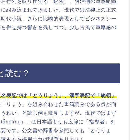
大名行列を取り仕切る「統領」、明治期の軍事組織
名に組み込まれてきました。現代では法律上の正式
や時代小説、さらに比喩的表現としてビジネスシー
任を併せ持つ響きを残しつつ、少し古風で重厚感の
と読む？
仮名表記では「とうりょう」、漢字表記で「統領」
の「りょう」を組み合わせた重箱読みである点が面
とうれい」と読む例も散見しますが、現代ではまず
ǒnglǐng）」は日本語よりも広範に「指導者」を
必要です。公文書や辞書を参照しても「とうりょ
の読み方を採用すれば問題ありません。