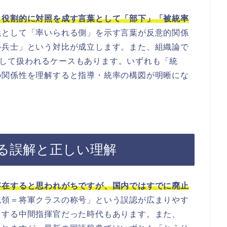
、役割的に対照を成す言葉として「部下」「被統率
義として「率いられる側」を示す言葉が反意的関係
―兵士」という対比が成立します。また、組織論で
概念として扱われるケースもあります。いずれも「統
の関係性を理解すると指導・統率の構図が明晰にな
る誤解と正しい理解
存在すると思われがちですが、国内ではすでに廃止
統領＝将軍クラスの称号」という誤認が広まりやす
当する中間指揮官だった時代もあります。また、