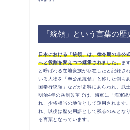
「統領」という言葉の歴
日本における「統領」は、律令期の非公
へと役割を変えつつ継承されました。
ま
と呼ばれる在地豪族が存在したと記録さ
いる人物を「奉公衆統領」と称した例も
国奉行統領」などが史料にあらわれ、武
明治4年の兵制改革では、海軍に「海軍
れ、少将相当の地位として運用されます。
れ、以後は歴史用語として残るのみとな
る言葉となっています。