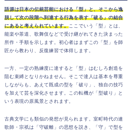
語源は日本の伝統芸能における「型」と、そこから逸
脱して次の段階へ到達する行為を表す「破る」の結合
にあると考えられています。
ここでいう「型」とは、
能楽や茶道、歌舞伎などで受け継がれてきた決まった
所作・手順を示します。初心者はまずこの「型」を師
匠から教わり、反復練習で体得します。
一方、一定の熟練度に達すると「型」はむしろ創造を
阻む束縛となりかねません。そこで達人は基本を尊重
しながらも、あえて既成の型を「破り」、独自の技巧
を加えて芸を深化させます。この転機が「型破り」と
いう表現の原風景とされます。
古典文学にも類似の発想が見られます。室町時代の連
歌師・宗祇は「守破離」の思想を説き、「守」で型を