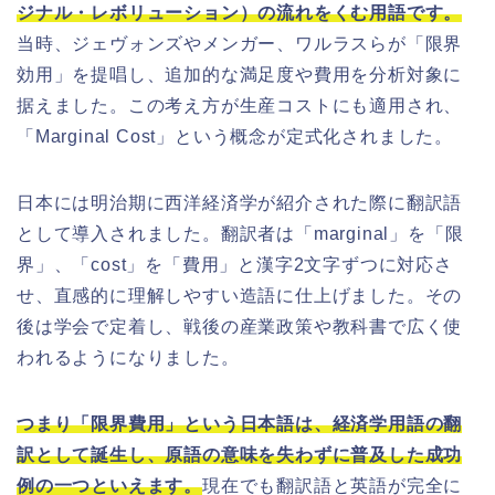
ジナル・レボリューション）の流れをくむ用語です。
当時、ジェヴォンズやメンガー、ワルラスらが「限界
効用」を提唱し、追加的な満足度や費用を分析対象に
据えました。この考え方が生産コストにも適用され、
「Marginal Cost」という概念が定式化されました。
日本には明治期に西洋経済学が紹介された際に翻訳語
として導入されました。翻訳者は「marginal」を「限
界」、「cost」を「費用」と漢字2文字ずつに対応さ
せ、直感的に理解しやすい造語に仕上げました。その
後は学会で定着し、戦後の産業政策や教科書で広く使
われるようになりました。
つまり「限界費用」という日本語は、経済学用語の翻
訳として誕生し、原語の意味を失わずに普及した成功
例の一つといえます。
現在でも翻訳語と英語が完全に