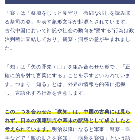
「察」は「祭壇をじっと見守り、微細な兆しを読み取
る祭司の姿」を表す象形文字が起源とされています。
古代中国において神託や社会の動向を“察する”行為は政
治判断に直結しており、観察・洞察の意が生まれまし
た。
「知」は「矢の矛先＋口」を組み合わせた形で、「正
確に的を射て言葉にする」ことを示すといわれていま
す。つまり「知る」とは、外界の情報を的確に把握
し、言語化する行為を含意します。
この二つを合わせた「察知」は、中国の古典には見ら
れず、日本の漢籍訓点や幕末の訳語として成立したと
考えられています。
明治以降になると軍事・警察・医
学などで「敵の動きを察知」「病巣を察知」という語