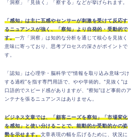
「洞察」「見抜く」「察する」などが挙げられます。
「感知」は主に五感やセンサーが刺激を受けて反応す
るニュアンスが強く、「察知」より自発的・受動的で
す。
一方「洞察」は知的な分析を通じて核心を見抜く
意味に寄っており、思考プロセスの深さがポイントで
す。
「認知」は心理学・脳科学で“情報を取り込み意味づけ
する過程”を指す専門用語で、やや学術的。“見抜く”は
口語的でスピード感がありますが、“察知”ほど事前のア
ンテナを張るニュアンスはありません。
ビジネス文章では、「顧客ニーズを察知」「市場変化
を感知」と使い分けることで、能動的か受動的かの姿
勢を示せます。
文章表現の幅を広げるために、状況に