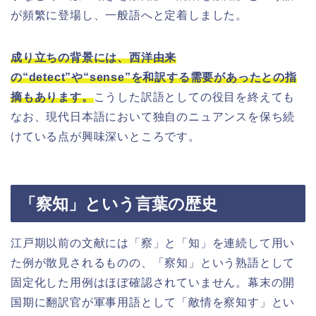
が頻繁に登場し、一般語へと定着しました。
成り立ちの背景には、西洋由来
の“detect”や“sense”を和訳する需要があったとの指
摘もあります。
こうした訳語としての役目を終えても
なお、現代日本語において独自のニュアンスを保ち続
けている点が興味深いところです。
「察知」という言葉の歴史
江戸期以前の文献には「察」と「知」を連続して用い
た例が散見されるものの、「察知」という熟語として
固定化した用例はほぼ確認されていません。幕末の開
国期に翻訳官が軍事用語として「敵情を察知す」とい