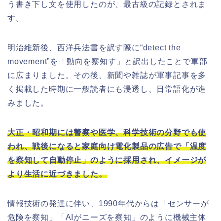
う書き下し文を使用したのが、最古級の記録とされま
す。
明治維新後、西洋兵法書を訳す際に“detect the
movement”を「動向を察知す」と訳出したことで軍部
に広まりました。その後、新聞や雑誌が軍事記事を多
く掲載した時期に一般読者にも浸透し、日常語化が進
みました。
大正・昭和期には警察や医学、科学技術の分野でも使
われ、戦後になると家庭向け電化製品の広告で「温度
を察知して自動停止」のように採用され、イメージが
より生活に近づきました。
情報技術の発達に伴い、1990年代からは「センサーが
危険を察知」「AIがニーズを察知」のように機械主体