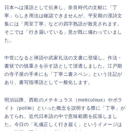
日本へは漢語として伝来し、奈良時代の文献に「丁
寧」らしき用法は確認できませんが、平安期の漢詩文
集には「周至丁寧」などの四字熟語が散見されます。
そこでは「行き届いている」意が既に備わっていまし
た。
中世になると禅語や武家礼法の文書に登場し、作法・
書状での慎重さを示す語として浸透しました。江戸期
の寺子屋の手本にも「丁寧ニ書スベシ」という注記が
あり、書写指導語として一般化します。
明治以降、西欧のメチキュラス（meticulous）やポラ
イト（polite）といった概念を説明する際に「丁寧」が
あてられ、近代日本語の中で意味範囲を拡張しまし
た。今日の「礼儀正しく行き届く」というイメージは