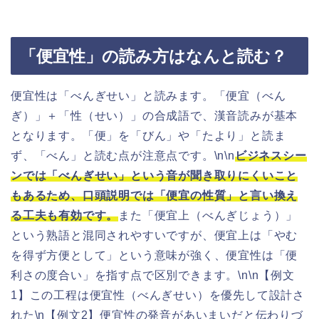
「便宜性」の読み方はなんと読む？
便宜性は「べんぎせい」と読みます。「便宜（べん
ぎ）」＋「性（せい）」の合成語で、漢音読みが基本
となります。「便」を「びん」や「たより」と読ま
ず、「べん」と読む点が注意点です。\n\n
ビジネスシー
ンでは「べんぎせい」という音が聞き取りにくいこと
もあるため、口頭説明では「便宜の性質」と言い換え
る工夫も有効です。
また「便宜上（べんぎじょう）」
という熟語と混同されやすいですが、便宜上は「やむ
を得ず方便として」という意味が強く、便宜性は「便
利さの度合い」を指す点で区別できます。\n\n【例文
1】この工程は便宜性（べんぎせい）を優先して設計さ
れた\n【例文2】便宜性の発音があいまいだと伝わりづ