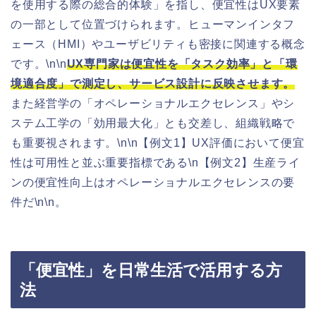
を使用する際の総合的体験」を指し、便宜性はUX要素
の一部として位置づけられます。ヒューマンインタフ
ェース（HMI）やユーザビリティも密接に関連する概念
です。\n\n
UX専門家は便宜性を「タスク効率」と「環
境適合度」で測定し、サービス設計に反映させます。
また経営学の「オペレーショナルエクセレンス」やシ
ステム工学の「効用最大化」とも交差し、組織戦略で
も重要視されます。\n\n【例文1】UX評価において便宜
性は可用性と並ぶ重要指標である\n【例文2】生産ライ
ンの便宜性向上はオペレーショナルエクセレンスの要
件だ\n\n。
「便宜性」を日常生活で活用する方
法