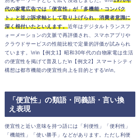
別化キーワードとして広く浸透しました。\n\n
1970年
代の家電広告では「便宜性」が「多機能・コンパク
ト」と並ぶ訴求軸として取り上げられ、消費者意識に
深く根付いたといえます。
近年はデジタルトランスフ
ォーメーションの文脈で再評価され、スマホアプリや
クラウドサービスの性能比較で定量的評価が試みられ
ています。\n\n【例文1】昭和30年代の白物家電は生活
の便宜性を掲げて普及した\n【例文2】スマートシティ
構想は都市機能の便宜性向上を目的とする\n\n。
「便宜性」の類語・同義語・言い換
え表現
便宜性と近い意味を持つ語には「利便性」「便利性」
「機能性」「使い勝手」などがあります。ただし利便