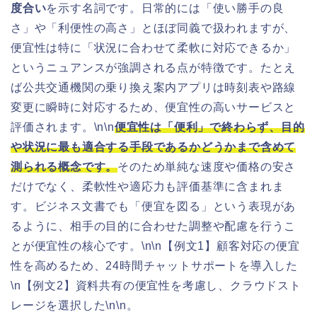
度合い
を示す名詞です。日常的には「使い勝手の良
さ」や「利便性の高さ」とほぼ同義で扱われますが、
便宜性は特に「状況に合わせて柔軟に対応できるか」
というニュアンスが強調される点が特徴です。たとえ
ば公共交通機関の乗り換え案内アプリは時刻表や路線
変更に瞬時に対応するため、便宜性の高いサービスと
評価されます。\n\n
便宜性は「便利」で終わらず、目的
や状況に最も適合する手段であるかどうかまで含めて
測られる概念です。
そのため単純な速度や価格の安さ
だけでなく、柔軟性や適応力も評価基準に含まれま
す。ビジネス文書でも「便宜を図る」という表現があ
るように、相手の目的に合わせた調整や配慮を行うこ
とが便宜性の核心です。\n\n【例文1】顧客対応の便宜
性を高めるため、24時間チャットサポートを導入した
\n【例文2】資料共有の便宜性を考慮し、クラウドスト
レージを選択した\n\n。