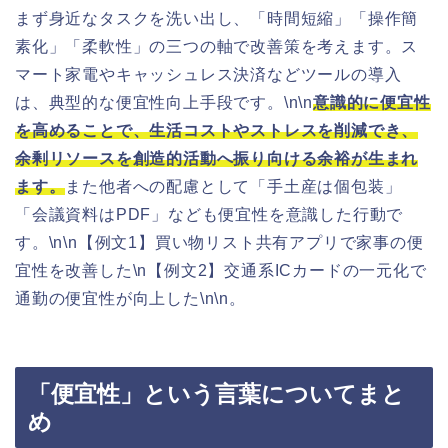
まず身近なタスクを洗い出し、「時間短縮」「操作簡
素化」「柔軟性」の三つの軸で改善策を考えます。ス
マート家電やキャッシュレス決済などツールの導入
は、典型的な便宜性向上手段です。\n\n
意識的に便宜性
を高めることで、生活コストやストレスを削減でき、
余剰リソースを創造的活動へ振り向ける余裕が生まれ
ます。
また他者への配慮として「手土産は個包装」
「会議資料はPDF」なども便宜性を意識した行動で
す。\n\n【例文1】買い物リスト共有アプリで家事の便
宜性を改善した\n【例文2】交通系ICカードの一元化で
通勤の便宜性が向上した\n\n。
「便宜性」という言葉についてまと
め