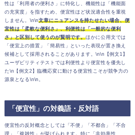
性は「利用者の便利さ」に特化し、機能性は「機能面
の充実度」を指すため、便宜性ほど状況適合性を重視
しません。\n\n
文章にニュアンスを持たせたい場合、便
宜性は「柔軟な便利さ」、利便性は「一般的な便利
さ」と区別して使うのが賢明です。
ほかに公用文では
「便宜上の措置」「簡易性」といった表現が置き換え
候補として採用されることがあります。\n\n【例文1】
ユーザビリティテストでは利便性より便宜性を優先し
た\n【例文2】臨機応変に動ける便宜性こそが競争力の
源泉となる\n\n。
「便宜性」の対義語・反対語
便宜性の反対概念としては「不便」「不都合」「不合
理」「複雑性」が挙げられます。特に「非効率性