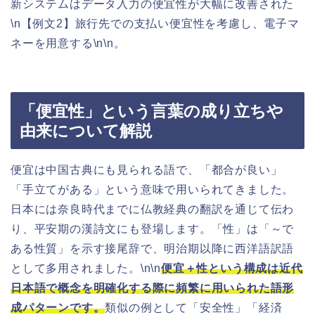
新システムはデータ入力の便宜性が大幅に改善された
\n【例文2】旅行先での支払い便宜性を考慮し、電子マ
ネーを用意する\n\n。
「便宜性」という言葉の成り立ちや
由来について解説
便宜は中国古典にも見られる語で、「都合が良い」
「手立てがある」という意味で用いられてきました。
日本には奈良時代までに仏教経典の翻訳を通じて伝わ
り、平安期の漢詩文にも登場します。「性」は「～で
ある性質」を示す接尾辞で、明治期以降に西洋語訳語
として多用されました。\n\n
便宜＋性という構成は近代
日本語で概念を明確化する際に頻繁に用いられた語形
成パターンです。
類似の例として「安全性」「経済