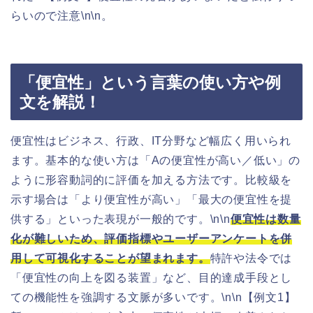
らいので注意\n\n。
「便宜性」という言葉の使い方や例
文を解説！
便宜性はビジネス、行政、IT分野など幅広く用いられ
ます。基本的な使い方は「Aの便宜性が高い／低い」の
ように形容動詞的に評価を加える方法です。比較級を
示す場合は「より便宜性が高い」「最大の便宜性を提
供する」といった表現が一般的です。\n\n
便宜性は数量
化が難しいため、評価指標やユーザーアンケートを併
用して可視化することが望まれます。
特許や法令では
「便宜性の向上を図る装置」など、目的達成手段とし
ての機能性を強調する文脈が多いです。\n\n【例文1】