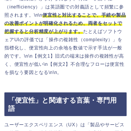
（inefficiency）」は英語圏での対義語として頻繁に参
照されます。\n\n
便宜性と対比することで、手続や製品
の改善ポイントが明確化されるため、両者をセットで
把握すると分析精度が上がります。
たとえばソフトウ
ェアUIの評価では「操作の複雑性（complexity）」を
指標化し、便宜性向上の余地を数値で示す手法が一般
的です。\n\n【例文1】旧式の端末は操作の複雑性が高
く、便宜性が低い\n【例文2】不合理なフローは便宜性
を損なう要因となる\n\n。
「便宜性」と関連する言葉・専門用
語
ユーザーエクスペリエンス（UX）は「製品やサービス