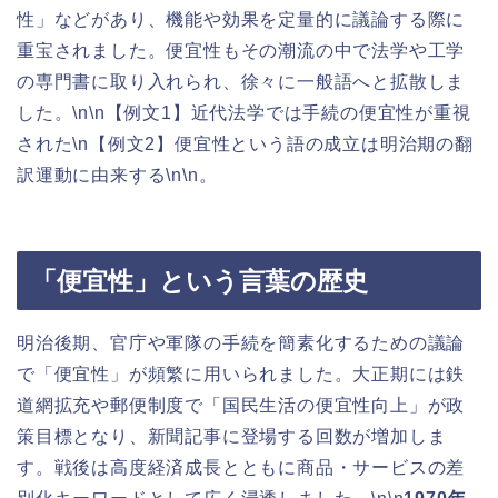
性」などがあり、機能や効果を定量的に議論する際に
重宝されました。便宜性もその潮流の中で法学や工学
の専門書に取り入れられ、徐々に一般語へと拡散しま
した。\n\n【例文1】近代法学では手続の便宜性が重視
された\n【例文2】便宜性という語の成立は明治期の翻
訳運動に由来する\n\n。
「便宜性」という言葉の歴史
明治後期、官庁や軍隊の手続を簡素化するための議論
で「便宜性」が頻繁に用いられました。大正期には鉄
道網拡充や郵便制度で「国民生活の便宜性向上」が政
策目標となり、新聞記事に登場する回数が増加しま
す。戦後は高度経済成長とともに商品・サービスの差