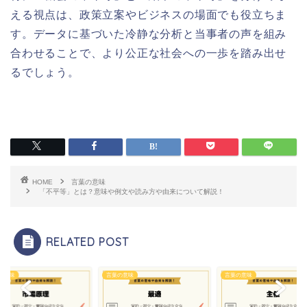
える視点は、政策立案やビジネスの場面でも役立ちま
す。データに基づいた冷静な分析と当事者の声を組み
合わせることで、より公正な社会への一歩を踏み出せ
るでしょう。
HOME
言葉の意味
「不平等」とは？意味や例文や読み方や由来について解説！
RELATED POST
の意味
言葉の意味
言葉の意味