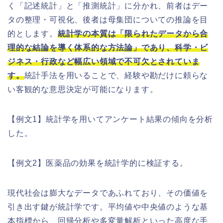
く「記述統計」と「推測統計」に分かれ、前者はデー
タの整理・可視化、後者は母集団についての推論を目
的とします。
統計学の本質は「限られたデータから合
理的な結論を導く体系的な方法論」であり、科学・ビ
ジネス・行政など幅広い領域で不可欠とされていま
す。
統計手法を用いることで、経験や勘だけに頼らな
い客観的な意思決定が可能になります。
【例文1】統計学を用いてアンケート結果の傾向を分析
した。
【例文2】医薬品の効果を統計学的に検証する。
現代社会は膨大なデータであふれており、その価値を
引き出す鍵が統計学です。平均値や中央値のような基
本指標から、回帰分析や多変量解析といった高度な手