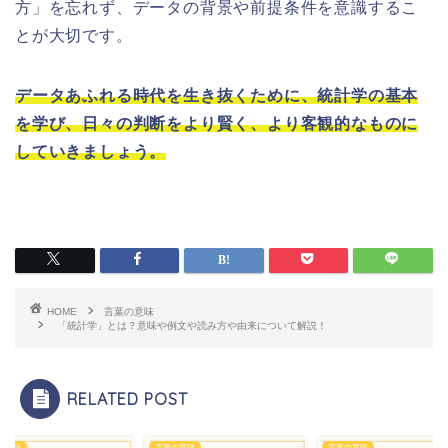
方」を忘れず、データの背景や前提条件を意識するこ
とが大切です。
データあふれる時代を生き抜くために、統計学の基本
を学び、日々の判断をより賢く、より客観的なものに
していきましょう。
HOME
言葉の意味
「統計学」とは？意味や例文や読み方や由来について解説！
RELATED POST
の意味
言葉の意味
言葉の意味