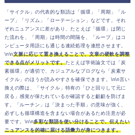
「サイクル」の代表的な類語は「循環」「周期」「ル
ープ」「リズム」「ローテーション」などです。それ
ぞれニュアンスに差があり、たとえば「循環」は閉じ
た流れを、「周期」は時間の間隔を、「ループ」はコ
ンピュータ用語にも通じる連続処理を連想させます。
\n\n
文脈に応じて置き換えることで、文章の硬軟を調整
できる点がメリットです。
たとえば学術論文では「炭
素循環」が適切で、カジュアルなブログなら「炭素サ
イクル」のほうが読みやすさを確保できます。\n\n言い
換えの際は、「サイクル」特有の「ひと回りして元に
戻る」感覚が保たれているか確認すると齟齬を防げま
す。「ルーチン」は「決まった手順」の意味が強く、
必ずしも循環構造を含まない場合があるため注意が必
要です。\n\n
多彩な類語を使い分けることで、伝えたい
ニュアンスを的確に届ける語彙力が身につきます。