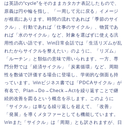
は英語の“cycle”をそのままカタカナ表記したもので、
原義は円や輪を指し、「一周して元に戻る」イメージ
が根底にあります。時間の流れであれば「季節のサイ
クル」、行動であれば「仕事のサイクル」、物質であ
れば「水のサイクル」など、対象を選ばずに使える汎
用性の高い語です。\n\n日常会話では「生活リズムが乱
れたからサイクルを整えたい」のように、「リズム」
「ルーチン」と類似の意味で用いられます。一方、専
門分野では「経済サイクル」「炭素循環」など、周期
性を数値で評価する場合に登場し、学術的な側面も持
っています。\n\nビジネス書では「PDCAサイクル」が
有名で、Plan→Do→Check→Actを繰り返すことで継
続的改善を図るという概念を示します。このように
「サイクル」は単なる繰り返しを超えて、「改善」
「発展」を導くメタファーとしても機能しています。
\n\nまた「サイクル」は「周期」とも訳されますが、日