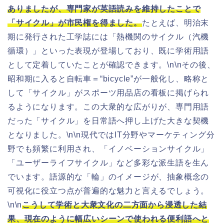
ありましたが、専門家が英語読みを維持したことで
「サイクル」が市民権を得ました。
たとえば、明治末
期に発行された工学誌には「熱機関のサイクル（汽機
循環）」といった表現が登場しており、既に学術用語
として定着していたことが確認できます。\n\nその後、
昭和期に入ると自転車＝“bicycle”が一般化し、略称と
して「サイクル」がスポーツ用品店の看板に掲げられ
るようになります。この大衆的な広がりが、専門用語
だった「サイクル」を日常語へ押し上げた大きな契機
となりました。\n\n現代ではIT分野やマーケティング分
野でも頻繁に利用され、「イノベーションサイクル」
「ユーザーライフサイクル」など多彩な派生語を生ん
でいます。語源的な「輪」のイメージが、抽象概念の
可視化に役立つ点が普遍的な魅力と言えるでしょう。
\n\n
こうして学術と大衆文化の二方面から浸透した結
果、現在のように幅広いシーンで使われる便利語へと