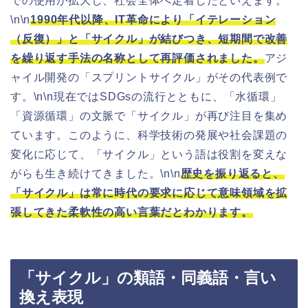
での使用が拡大し、社会全体へ定着したといえます。
\n\n
1990年代以降、IT革命により「イテレーション
（反復）」と「サイクル」が結びつき、短期間で改善
を繰り返す手法の名称として再評価されました。
アジ
ャイル開発の「スプリントサイクル」がその代表例で
す。\n\n現在ではSDGsの流行とともに、「水循環」
「資源循環」の文脈で「サイクル」が再び注目を集め
ています。このように、科学技術の発展や社会課題の
変化に応じて、「サイクル」という語は役割を変えな
がらも生き続けてきました。\n\n
歴史を振り返ると、
「サイクル」は常に時代の要求に応じて意味領域を拡
張してきた柔軟性の高い言葉だとわかります。
「サイクル」の類語・同義語・言い
換え表現