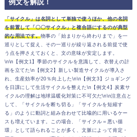
例文を解説！
「サイクル」は名詞として単独で使うほか、他の名詞
を前置して「〇〇サイクル」と複合語にするのが典型
的な用法です。
物事の「始まりから終わりまで」を一
巡りとして捉え、その一巡りが繰り返される前提で使
う点を押さえておくと、文の意味が安定します。
\n\n【例文1】季節のサイクルを意識して、衣替えの計
画を立てた\n【例文2】新しい製造サイクルが導入さ
れ、生産効率が20％向上した\n\n【例文3】ジョギング
を日課にして生活サイクルを整えた\n【例文4】炭素サ
イクルの理解は地球温暖化対策に不可欠だ\n\n注意点と
して、「サイクルを断ち切る」「サイクルを短縮す
る」のように動詞と組み合わせて比喩的に用いるケー
スも増えています。この場合、「サイクル＝悪い循
環」として語られることが多く、文脈によって肯定・