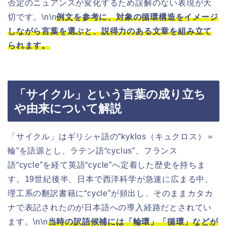
否定のニュアンスが変化するため誤解のない表現が大
切です。\n\n
例文を参考に、対象の循環構造をイメージ
しながら言葉を選ぶと、説得力のある文章を組み立て
られます。
「サイクル」という言葉の成り立ち
や由来について解説
「サイクル」はギリシャ語の“kyklos（キュクロス）＝
輪”を語源とし、ラテン語“cyclus”、フランス
語“cycle”を経て英語“cycle”へ定着した歴史を持ちま
す。19世紀後半、日本で西洋科学が急速に広まる中、
理工系の翻訳書籍に“cycle”が頻出し、そのままカタカ
ナで表記されたのが日本語への導入経路だとされてい
ます。\n\n
当時の訳語候補には「輪環」「循環」などが