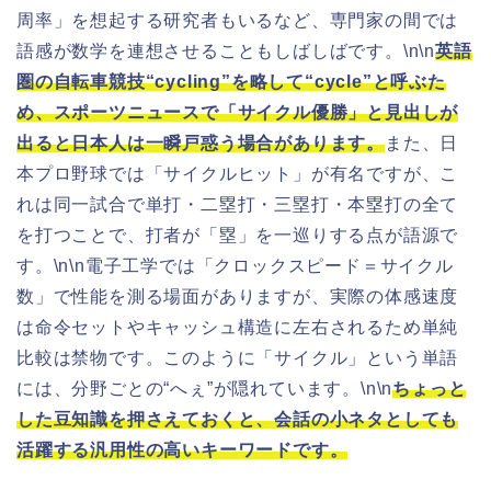
周率」を想起する研究者もいるなど、専門家の間では
語感が数学を連想させることもしばしばです。\n\n
英語
圏の自転車競技“cycling”を略して“cycle”と呼ぶた
め、スポーツニュースで「サイクル優勝」と見出しが
出ると日本人は一瞬戸惑う場合があります。
また、日
本プロ野球では「サイクルヒット」が有名ですが、こ
れは同一試合で単打・二塁打・三塁打・本塁打の全て
を打つことで、打者が「塁」を一巡りする点が語源で
す。\n\n電子工学では「クロックスピード＝サイクル
数」で性能を測る場面がありますが、実際の体感速度
は命令セットやキャッシュ構造に左右されるため単純
比較は禁物です。このように「サイクル」という単語
には、分野ごとの“へぇ”が隠れています。\n\n
ちょっと
した豆知識を押さえておくと、会話の小ネタとしても
活躍する汎用性の高いキーワードです。