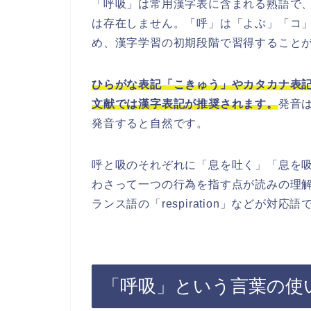
「呼吸」は常用漢字表に含まれる熟語で
は存在しません。「呼」は「よぶ」「コ
め、漢字学習の初期段階で習得すること
ひらがな表記「こきゅう」やカタカナ表
文献では漢字表記が推奨されます。
発音
発音すると自然です。
呼と吸のそれぞれに「息を吐く」「息を
わさって一つの行為を指す点が読みの理解を
ランス語の「respiration」などが対応語
「呼吸」という言葉の使