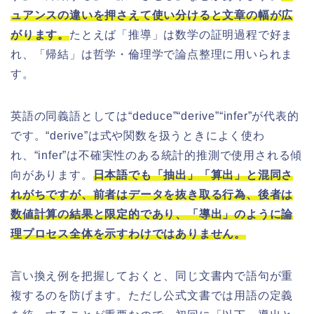
ュアンスの違いを押さえて使い分けると文章の幅が広
がります。
たとえば「推導」は数学の証明過程で好ま
れ、「帰結」は哲学・倫理学で論点整理に用いられま
す。
英語の同義語としては“deduce”“derive”“infer”が代表的
です。“derive”は式や関数を扱うときによく使わ
れ、“infer”は不確実性のある統計的推測で使用される傾
向があります。
日本語でも「抽出」「算出」と混同さ
れがちですが、前者はデータを抜き取る行為、後者は
数値計算の結果と限定的であり、「導出」のように論
理プロセス全体を示すわけではありません。
言い換え例を把握しておくと、同じ文書内で語句が重
複するのを防げます。ただし公式文書では用語の定義