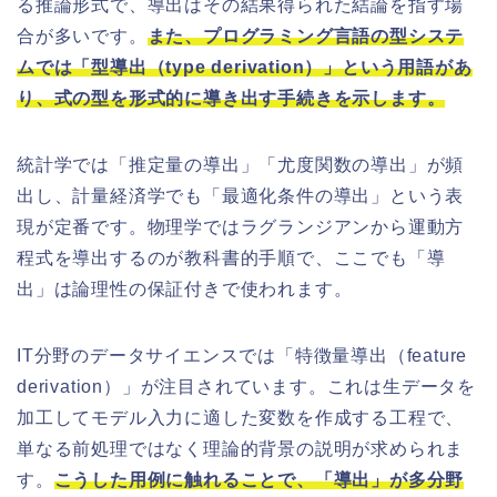
る推論形式で、導出はその結果得られた結論を指す場
合が多いです。
また、プログラミング言語の型システ
ムでは「型導出（type derivation）」という用語があ
り、式の型を形式的に導き出す手続きを示します。
統計学では「推定量の導出」「尤度関数の導出」が頻
出し、計量経済学でも「最適化条件の導出」という表
現が定番です。物理学ではラグランジアンから運動方
程式を導出するのが教科書的手順で、ここでも「導
出」は論理性の保証付きで使われます。
IT分野のデータサイエンスでは「特徴量導出（feature
derivation）」が注目されています。これは生データを
加工してモデル入力に適した変数を作成する工程で、
単なる前処理ではなく理論的背景の説明が求められま
す。
こうした用例に触れることで、「導出」が多分野