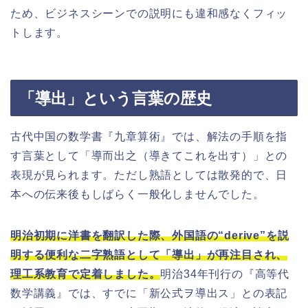
ため、ビジネスシーンでの説明にも違和感なくフィッ
トします。
「導出」という言葉の歴史
古代中国の数学書『九章算術』では、解法の手順を指
す言葉として「導而出之（導きてこれを出す）」との
表現が見られます。ただし熟語としては散発的で、日
本への伝来後もしばらく一般化しませんでした。
明治初期に洋書を翻訳した際、外国語の“derive”を説
明する便利な二字熟語として「導出」が再注目され、
理工系教育で定着しました。
明治34年刊行の『高等代
数学講義』では、すでに「新公式ヲ導出ス」との表記