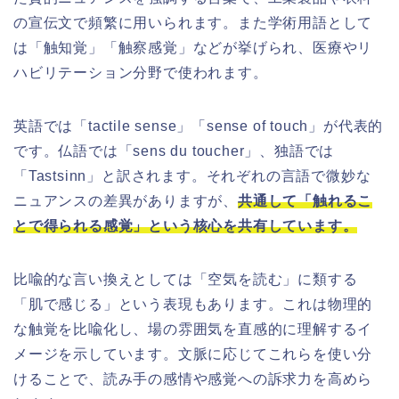
の宣伝文で頻繁に用いられます。また学術用語として
は「触知覚」「触察感覚」などが挙げられ、医療やリ
ハビリテーション分野で使われます。
英語では「tactile sense」「sense of touch」が代表的
です。仏語では「sens du toucher」、独語では
「Tastsinn」と訳されます。それぞれの言語で微妙な
ニュアンスの差異がありますが、
共通して「触れるこ
とで得られる感覚」という核心を共有しています。
比喩的な言い換えとしては「空気を読む」に類する
「肌で感じる」という表現もあります。これは物理的
な触覚を比喩化し、場の雰囲気を直感的に理解するイ
メージを示しています。文脈に応じてこれらを使い分
けることで、読み手の感情や感覚への訴求力を高めら