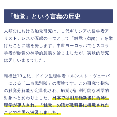
「触覚」という言葉の歴史
人類史における触覚研究は、古代ギリシアの哲学者ア
リストテレスが五感の一つとして「触覚（ἅψη）」を挙
げたことに端を発します。中世ヨーロッパでもスコラ
学者が触覚の神学的意義を論じましたが、実験的研究
は乏しいままでした。
転機は19世紀、ドイツ生理学者エルンスト・ヴェーバ
ーによる「二点識別閾」の実験です。この研究で指先
の触覚分解能が定量化され、触覚が計測可能な科学的
対象へと変わりました。
日本では明治維新後に西洋生
理学が導入され、「触覚」の語が教科書に掲載された
ことで全国へ波及しました。