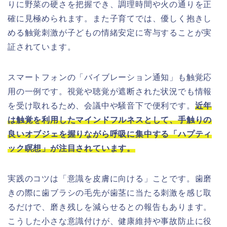
りに野菜の硬さを把握でき、調理時間や火の通りを正
確に見極められます。また子育てでは、優しく抱きし
める触覚刺激が子どもの情緒安定に寄与することが実
証されています。
スマートフォンの「バイブレーション通知」も触覚応
用の一例です。視覚や聴覚が遮断された状況でも情報
を受け取れるため、会議中や騒音下で便利です。
近年
は触覚を利用したマインドフルネスとして、手触りの
良いオブジェを握りながら呼吸に集中する「ハプティ
ック瞑想」が注目されています。
実践のコツは「意識を皮膚に向ける」ことです。歯磨
きの際に歯ブラシの毛先が歯茎に当たる刺激を感じ取
るだけで、磨き残しを減らせるとの報告もあります。
こうした小さな意識付けが、健康維持や事故防止に役