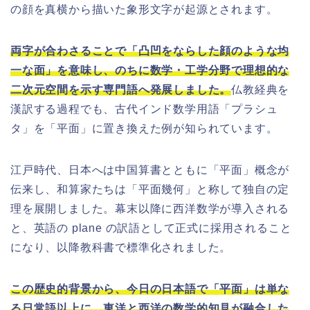
の顔を真横から描いた象形文字が起源とされます。
両字が合わさることで「凸凹をならした顔のような均
一な面」を意味し、のちに数学・工学分野で理想的な
二次元空間を示す専門語へ発展しました。
仏教経典を
漢訳する過程でも、古代インド数学用語「プラシュ
タ」を「平面」に置き換えた例が知られています。
江戸時代、日本へは中国算書とともに「平面」概念が
伝来し、和算家たちは「平面幾何」と称して独自の定
理を展開しました。幕末以降に西洋数学が導入される
と、英語の plane の訳語として正式に採用されること
になり、以降教科書で標準化されました。
この歴史的背景から、今日の日本語で「平面」は単な
る日常語以上に、東洋と西洋の数学的知見が融合した