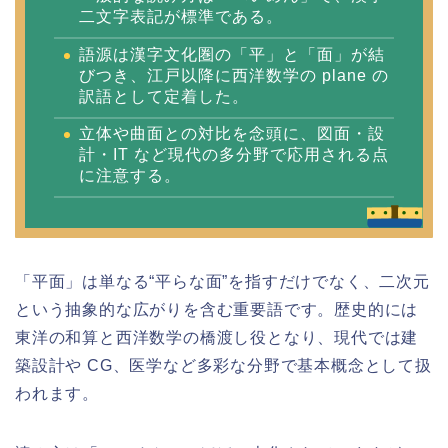
二文字表記が標準である。
語源は漢字文化圏の「平」と「面」が結
びつき、江戸以降に西洋数学の plane の
訳語として定着した。
立体や曲面との対比を念頭に、図面・設
計・IT など現代の多分野で応用される点
に注意する。
「平面」は単なる“平らな面”を指すだけでなく、二次元
という抽象的な広がりを含む重要語です。歴史的には
東洋の和算と西洋数学の橋渡し役となり、現代では建
築設計や CG、医学など多彩な分野で基本概念として扱
われます。