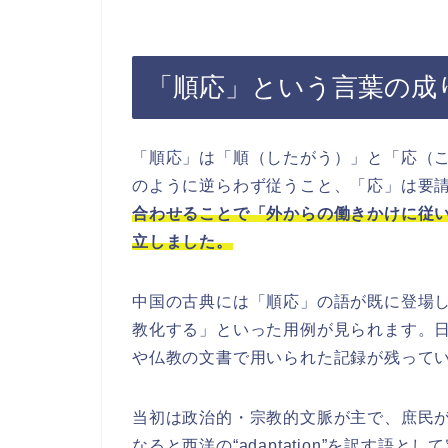
「順応」という言葉の成
「順応」は「順（したがう）」と「応（
のように逆らわず従うこと、「応」は要
合わせることで「外からの働きかけに従
立しました。
中国の古典には「順応」の語が既に登場
教化する」といった用例が見られます。
や仏教の文書で用いられた記録が残って
当初は政治的・宗教的文脈が主で、庶民
なると西洋の“adaptation”を訳す