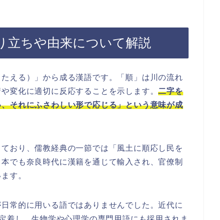
り立ちや由来について解説
こたえる）」から成る漢語です。「順」は川の流れ
請や変化に適切に反応することを示します。
二字を
い、それにふさわしい形で応じる」という意味が成
しており、儒教経典の一節では「風土に順応し民を
日本でも奈良時代に漢籍を通じて輸入され、官僚制
います。
が日常的に用いる語ではありませんでした。近代に
語として定着し、生物学や心理学の専門用語にも採用されま