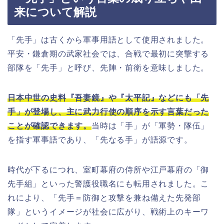
来について解説
「先手」は古くから軍事用語として使用されました。
平安・鎌倉期の武家社会では、合戦で最初に突撃する
部隊を「先手」と呼び、先陣・前衛を意味しました。
日本中世の史料『吾妻鏡』や『太平記』などにも「先
手」が登場し、主に武力行使の順序を示す言葉だった
ことが確認できます。
当時は「手」が「軍勢・隊伍」
を指す軍事語であり、「先なる手」が語源です。
時代が下るにつれ、室町幕府の侍所や江戸幕府の「御
先手組」といった警護役職名にも転用されました。こ
れにより、「先手＝防御と攻撃を兼ね備えた先発部
隊」というイメージが社会に広がり、戦術上のキーワ