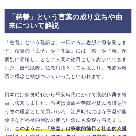
「慈善」という言葉の成り立ちや由
来について解説
「慈善」という熟語は、中国の古典思想に源を発しま
す。儒教の『孟子』や『礼記』には「慈」や「善」が
個別に登場し、ともに人間の徳目として説かれてきま
した。唐代以降、仏教用語としても広まり、布施や救
済の概念と結びついていったといわれます。
日本には奈良時代から平安時代にかけて漢訳仏典を経
由し伝来しました。当初は貴族や寺院が貧民救済を行
う際の理念として用いられ、江戸時代には寺子屋や施
薬院など福祉的施設の運営理念にも影響を与えまし
た。
このように、「慈善」は宗教的徳目と社会的支援