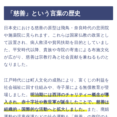
「慈善」という言葉の歴史
日本史における慈善の原型は飛鳥・奈良時代の悲田院
や施薬院に見られます。これらは国家仏教の政策とし
て設置され、病人救済や貧民扶助を目的としていまし
た。平安時代以降、貴族や寺院の寄進による布施文化
が広がり、慈善は宗教行為と社会貢献を兼ねるものと
なりました。
江戸時代には町人文化の成熟により、富くじの利益を
社会福祉に回す仕組みや、寺子屋による無償教育が登
場しました。
明治期には西洋のチャリティー概念が導
入され、赤十字社や救世軍が誕生したことで、慈善は
組織的・国際的な活動へと拡大しました。
また、廃娼
運動や児童保護などの社会運動も「慈善」の旗印のも