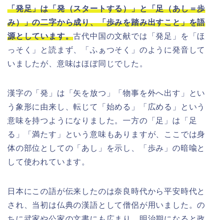
「発足」は「発（スタートする）」と「足（あし＝歩
み）」の二字から成り、「歩みを踏み出すこと」を語
源としています。
古代中国の文献では「発足」を「ほ
っそく」と読まず、「ふぁつそく」のように発音して
いましたが、意味はほぼ同じでした。
漢字の「発」は「矢を放つ」「物事を外へ出す」とい
う象形に由来し、転じて「始める」「広める」という
意味を持つようになりました。一方の「足」は「足
る」「満たす」という意味もありますが、ここでは身
体の部位としての「あし」を示し、「歩み」の暗喩と
して使われています。
日本にこの語が伝来したのは奈良時代から平安時代と
され、当初は仏典の漢語として僧侶が用いました。の
ちに武家や公家の文書にも広まり、明治期になると政