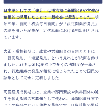
日本語としての「発足」は明治期に新聞記者や官僚が
積極的に採用したことで一般社会に浸透しました。
明
治五年に新聞「横浜毎日新聞」が「鉄道開業所発足」
の語を用いた記事が、近代紙面における初出例とされ
ています。
大正・昭和初期は、政党や労働組合の台頭とともに
「新党発足」「連盟発足」という見出しが紙面を飾り
ました。戦後はGHQ統治下で多くの法制度が一新さ
れ、行政組織の発足が頻繁に報じられたことで国民の
語彙として完全に定着しました。
高度経済成長期には、企業の部門新設や業界団体の誕
生を伝える際の常套句として使われ、新聞記事検索で
はこの時期のヒット件数が最多です。IT黎明期の平成