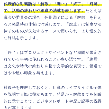
代表的な対義語は「解散」「廃止」「終了」「終焉」
で、活動の終わりや組織の消滅を表します。
たとえば
議会や委員会の場合、任期満了による「解散」を迎え
ると発足時の体制は消滅します。「廃止」は制度や法
律そのものが失効するケースで用いられ、より恒久的
な終結を示します。
「終了」はプロジェクトやイベントなど期間が限定さ
れている事柄に使われることが多い語です。「終焉」
は文化や時代の終わりを指す文学的な表現で、報道で
はやや硬い印象を与えます。
対義語を理解しておくと、組織のライフサイクル全体
を説明する際に役立ちます。発足から解散までを俯瞰
的に示すことで、ビジネスレポートや歴史記事の説得
力が高まります。