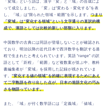
「変域」という語は、漢字「変」と「域」の合成によ
って成立しました。「変」は“変わる・変化する”を表
し、「域」は“限られた領域・範囲”を示します。
つまり
「変域」は“変化する領域”という文字通りの直訳的構
成で、漢語としては比較的新しい部類に入ります。
中国数学の古典には同語が登場しないことが確認され
ており、明治以降の近代日本で西洋数学を翻訳する過
程で生まれたと考えられています。英語 “range” の訳
語として「距程」「範囲」など複数案が並ぶ中、教科
書編集者が「変域」を採用した記録が残されていま
す。
“変化する値の領域”を的確に表現するためにあえ
て二字熟語を作り出した点が、日本の造語文化の巧み
さを物語っています。
また、「域」が付く数学語には「定義域」「値域」