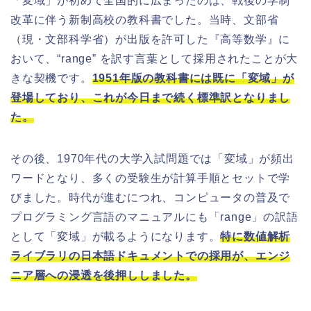
「変域」が初めて全国的に広まったのは、戦後の学制
改革に伴う新制高校の教科書でした。当時、文部省
（現・文部科学省）が出版を許可した『高等数学』に
おいて、“range” を訳す言葉として採用されたことが大
きな契機です。
1951年版の教科書には既に「変域」が
登場しており、これが今日まで続く標準訳となりまし
た。
その後、1970年代の大学入試問題では「変域」が頻出
ワードとなり、多くの受験生が計算手順とセットで学
びました。時代が進むにつれ、コンピュータの普及で
プログラミング言語のマニュアルにも「range」の訳語
として「変域」が載るようになります。
特に数値解析
ライブラリの日本語ドキュメントでの採用が、エンジ
ニア層への浸透を後押ししました。