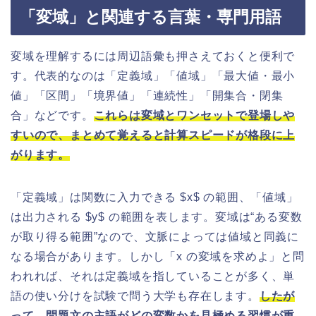
「変域」と関連する言葉・専門用語
変域を理解するには周辺語彙も押さえておくと便利で
す。代表的なのは「定義域」「値域」「最大値・最小
値」「区間」「境界値」「連続性」「開集合・閉集
合」などです。
これらは変域とワンセットで登場しや
すいので、まとめて覚えると計算スピードが格段に上
がります。
「定義域」は関数に入力できる $x$ の範囲、「値域」
は出力される $y$ の範囲を表します。変域は“ある変数
が取り得る範囲”なので、文脈によっては値域と同義に
なる場合があります。しかし「x の変域を求めよ」と問
われれば、それは定義域を指していることが多く、単
語の使い分けを試験で問う大学も存在します。
したが
って、問題文の主語がどの変数かを見極める習慣が重