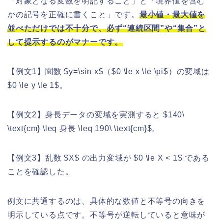
「対象となる変数を明記すること」と「境界値を含む
かの記号を正確に書くこと」です。
最小値・最大値を
並べただけでは不十分で、必ず“連続区間”や“集合”と
して提示するのがマナーです。
【例文1】関数 $y=\sin x$（$0 \le x \le \pi$）の変域は
$0 \le y \le 1$。
【例文2】身長データの変域を実測すると $140\
\text{cm} \leq 身長 \leq 190\ \text{cm}$。
【例文3】乱数 $X$ の出力変域が $0 \le X < 1$ である
ことを確認した。
例文に共通するのは、具体的な数値と不等号の向きを
明示している点です。不等号が逆転していると意味が