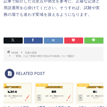
記事で紹介した注意点や例文を参考に、正確な記述と
用語運用を心掛けてください。そうすれば、試験や実
務の場でも迷わず変域を扱えるようになります。
HOME
言葉の意味
「変域」とは？意味や例文や読み方や由来について解説！
RELATED POST
の意味
言葉の意味
言葉の意味