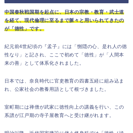
中国春秋戦国期を起点に、日本の宗教・教育・武士道
を経て、現代倫理に至るまで脈々と用いられてきたの
が「徳性」です。
紀元前4世紀頃の『孟子』には「惻隠の心、是れ人の徳
性なり」と記され、ここで初めて「徳性」が「人間本
来の善」として体系化されました。
日本では、奈良時代に官吏教育の四書五経に組み込ま
れ、公家社会の教養用語として根づきました。
室町期には禅僧が武家に徳性向上の講義を行い、この
系譜が江戸期の寺子屋教育へと受け継がれます。