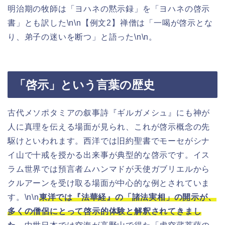
明治期の牧師は「ヨハネの黙示録」を「ヨハネの啓示
書」とも訳した\n\n【例文2】禅僧は「一喝が啓示とな
り、弟子の迷いを断つ」と語った\n\n。
「啓示」という言葉の歴史
古代メソポタミアの叙事詩『ギルガメシュ』にも神が
人に真理を伝える場面が見られ、これが啓示概念の先
駆けといわれます。西洋では旧約聖書でモーセがシナ
イ山で十戒を授かる出来事が典型的な啓示です。イス
ラム世界では預言者ムハンマドが天使ガブリエルから
クルアーンを受け取る場面が中心的な例とされていま
す。\n\n
東洋では『法華経』の「諸法実相」の開示が、
多くの僧侶にとって啓示的体験と解釈されてきまし