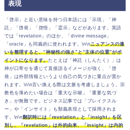
表現
「啓示」と近い意味を持つ日本語には「示現」「神
託」「啓発」「啓悟」「霊示」などがあります。英語
では「revelation」のほか、「divine message」
「oracle」も同義的に使われます。\n\n
ニュアンスの違
いを整理すると、“神秘性の強さ”と“主体の位置”がポ
イントになります。
たとえば「神託（しんたく）」は
神が口寄せを通じて直接語るイメージが強く、「啓
発」は外部情報というより自己の気づきに重点が置か
れます。\n\n言い換える際は文脈を考慮しましょう。宗
教色を薄めたい場合は「重大な示唆」「重要な気づ
き」が無難です。ビジネス記事では「ブレイクスル
ー」や「インサイト」も類義表現として採用されま
す。\n\n
翻訳時には「revelation」と「insight」を区
別し、「revelation」は外的由来、「insight」は内的