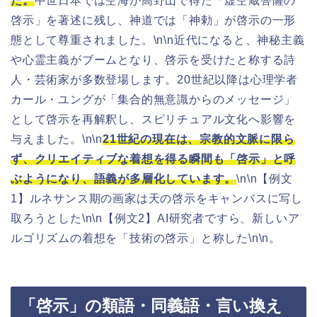
た。
中世日本では空海が高野山で得た「虚空蔵菩薩の
啓示」を著述に残し、神道では「神勅」が啓示の一形
態として尊重されました。\n\n近代になると、神秘主義
や心霊主義がブームとなり、啓示を受けたと称する詩
人・芸術家が多数登場します。20世紀以降は心理学者
カール・ユングが「集合的無意識からのメッセージ」
として啓示を再解釈し、スピリチュアル文化へ影響を
与えました。\n\n
21世紀の現在は、宗教的文脈に限ら
ず、クリエイティブな着想を得る瞬間も「啓示」と呼
ぶようになり、語義が多層化しています。
\n\n【例文
1】ルネサンス期の画家は天の啓示をキャンバスに写し
取ろうとした\n\n【例文2】AI研究者ですら、新しいア
ルゴリズムの着想を「技術の啓示」と称した\n\n。
「啓示」の類語・同義語・言い換え