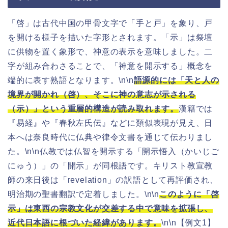
「啓」は古代中国の甲骨文字で「手と戸」を象り、戸
を開ける様子を描いた字形とされます。「示」は祭壇
に供物を置く象形で、神意の表示を意味しました。二
字が組み合わさることで、「神意を開示する」概念を
端的に表す熟語となります。\n\n
語源的には「天と人の
境界が開かれ（啓）、そこに神の意志が示される
（示）」という重層的構造が読み取れます。
漢籍では
『易経』や『春秋左氏伝』などに類似表現が見え、日
本へは奈良時代に仏典や律令文書を通じて伝わりまし
た。\n\n仏教では仏智を開示する「開示悟入（かいじご
にゅう）」の「開示」が同根語です。キリスト教宣教
師の来日後は「revelation」の訳語として再評価され、
明治期の聖書翻訳で定着しました。\n\n
このように「啓
示」は東西の宗教文化が交差する中で意味を拡張し、
近代日本語に根づいた経緯があります。
\n\n【例文1】