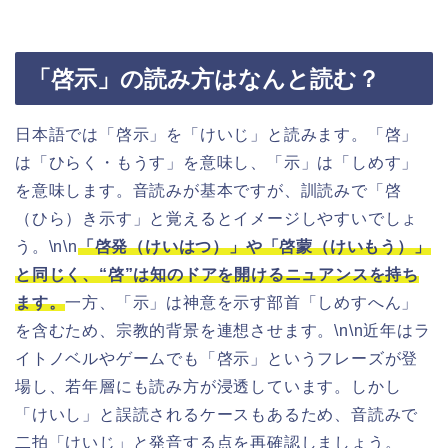
「啓示」の読み方はなんと読む？
日本語では「啓示」を「けいじ」と読みます。「啓」
は「ひらく・もうす」を意味し、「示」は「しめす」
を意味します。音読みが基本ですが、訓読みで「啓
（ひら）き示す」と覚えるとイメージしやすいでしょ
う。\n\n
「啓発（けいはつ）」や「啓蒙（けいもう）」
と同じく、“啓”は知のドアを開けるニュアンスを持ち
ます。
一方、「示」は神意を示す部首「しめすへん」
を含むため、宗教的背景を連想させます。\n\n近年はラ
イトノベルやゲームでも「啓示」というフレーズが登
場し、若年層にも読み方が浸透しています。しかし
「けいし」と誤読されるケースもあるため、音読みで
二拍「けいじ」と発音する点を再確認しましょう。