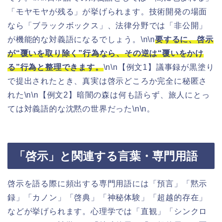
「モヤモヤが残る」が挙げられます。技術開発の場面
なら「ブラックボックス」、法律分野では「非公開」
が機能的な対義語になるでしょう。\n\n
要するに、啓示
が“覆いを取り除く”行為なら、その逆は“覆いをかけ
る”行為と整理できます。
\n\n【例文1】議事録が黒塗り
で提出されたとき、真実は啓示どころか完全に秘匿さ
れた\n\n【例文2】暗闇の森は何も語らず、旅人にとっ
ては対義語的な沈黙の世界だった\n\n。
「啓示」と関連する言葉・専門用語
啓示を語る際に頻出する専門用語には「預言」「黙示
録」「カノン」「啓典」「神秘体験」「超越的存在」
などが挙げられます。心理学では「直観」「シンクロ