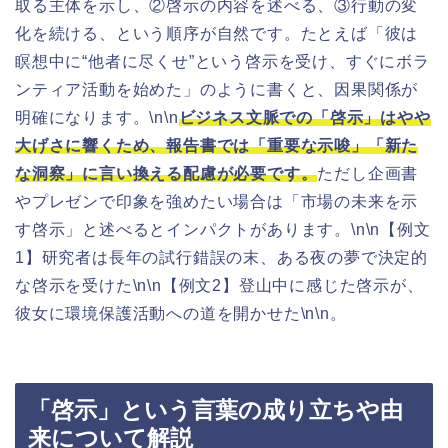
取る主体を示し、②啓示の内容を述べる、③行動の変
化を続ける、という順序が自然です。たとえば「彼は
瞑想中に“他者に尽くせ”という啓示を受け、すぐにボラ
ンティア活動を始めた」のように書くと、因果関係が
明確になります。\n\n
ビジネス文脈での「啓示」はやや
大げさに響くため、報告書では「重要な示唆」「新た
な洞察」に言い換える配慮が必要です。
ただし企画書
やプレゼンで印象を強めたい場合は「市場の未来を示
す啓示」と述べるとインパクトがあります。\n\n【例文
1】研究者は長年の試行錯誤の末、ある夜の夢で決定的
な啓示を受けた\n\n【例文2】登山中に感じた啓示が、
彼女に環境保護活動への道を開かせた\n\n。
「啓示」という言葉の成り立ちや由
来について解説