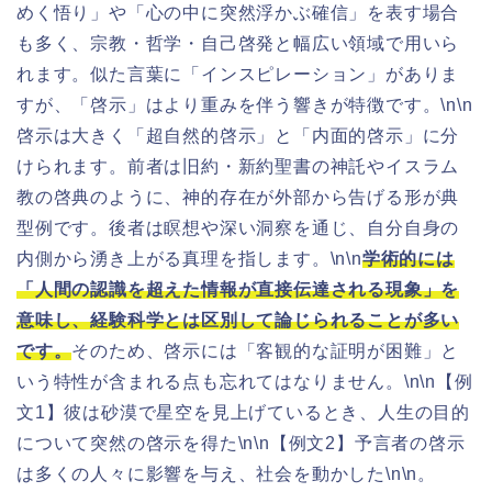
めく悟り」や「心の中に突然浮かぶ確信」を表す場合
も多く、宗教・哲学・自己啓発と幅広い領域で用いら
れます。似た言葉に「インスピレーション」がありま
すが、「啓示」はより重みを伴う響きが特徴です。\n\n
啓示は大きく「超自然的啓示」と「内面的啓示」に分
けられます。前者は旧約・新約聖書の神託やイスラム
教の啓典のように、神的存在が外部から告げる形が典
型例です。後者は瞑想や深い洞察を通じ、自分自身の
内側から湧き上がる真理を指します。\n\n
学術的には
「人間の認識を超えた情報が直接伝達される現象」を
意味し、経験科学とは区別して論じられることが多い
です。
そのため、啓示には「客観的な証明が困難」と
いう特性が含まれる点も忘れてはなりません。\n\n【例
文1】彼は砂漠で星空を見上げているとき、人生の目的
について突然の啓示を得た\n\n【例文2】予言者の啓示
は多くの人々に影響を与え、社会を動かした\n\n。