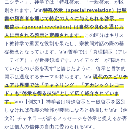
ニシティ」、神学では「特殊啓示」「一般啓示」が区
別されます。\n\n
特殊啓示（special revelation）は聖
書や預言者を通じて特定の人々に与えられる啓示、一
般啓示（general revelation）は自然や良心を通じ万
人に示される啓示と定義されます。
この区分はキリス
ト教神学で重要な役割を果たし、宗教間対話の際の基
礎概念となっています。\n\n哲学では「真理開示（アレ
ーテイア）」が近接領域です。ハイデッガーが“隠され
ていたものが姿を現す”と論じたように、啓示と哲学的
開示は通底するテーマを持ちます。\n\n
現代のスピリチ
ュアル界隈では「チャネリング」「アカシックレコー
ド」も“啓示を得る技法”として広く紹介されていま
す。
\n\n【例文1】神学者は特殊啓示と一般啓示を区別
しなければ教義の輪郭が曖昧になると指摘した\n\n【例
文2】チャネラーが語るメッセージを啓示と捉えるか否
かは個人の信仰の自由に委ねられる\n\n。