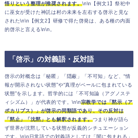
悟りという整理が推奨されます。
\n\n【例文1】祭祀中
に巫女が受けた神託は村の未来を左右する啓示と見な
された\n\n【例文2】研修で得た啓発は、ある種の内面
的啓示と言える\n\n。
「啓示」の対義語・反対語
啓示の対概念は「秘匿」「隠蔽」「不可知」など、“情
報が開示されない状態”や“真理がベールに包まれている
状態”を示します。哲学的には「不可知論（アグノステ
ィシズム）」が代表的です。\n\n
宗教学では「黙示（ア
ポカリプス）」が啓示の同類語であり、その反対は
「黙止」「沈黙」とも解釈されます。
つまり神が語ら
ず世界が沈黙している状態が反義的シチュエーション
です。\n\n日常語での対義語としては「闇に包まれる」