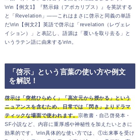
\n\n【例文1】『黙示録（アポカリプス）』を英訳する
と「Revelation」——これはまさに啓示と同義の単語
だ\n\n【例文2】英語で啓示は「revelation（レヴェレ
イション）」と表記し、語源は「覆いを取り去る」と
いうラテン語に由来する\n\n。
「啓示」という言葉の使い方や例文
を解説！
啓示は「突然ひらめく」「高次元から授かる」という
ニュアンスを含むため、日常では「閃き」よりドラマ
ティックな場面で使われます。
宗教書・自己啓発本・
SF小説など、内容に重厚感や神秘性を加えたいときに
効果的です。\n\n具体的な使い方では、①出来事を受け