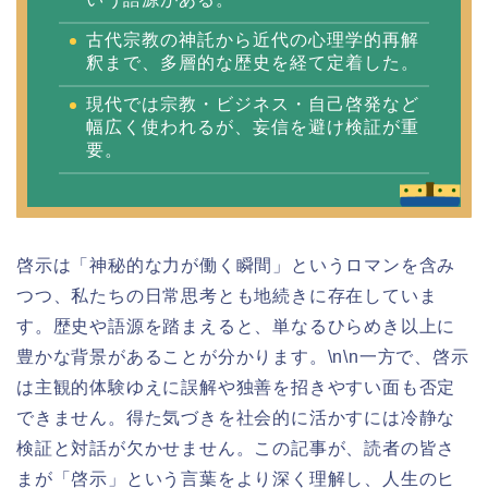
古代宗教の神託から近代の心理学的再解
釈まで、多層的な歴史を経て定着した。
現代では宗教・ビジネス・自己啓発など
幅広く使われるが、妄信を避け検証が重
要。
啓示は「神秘的な力が働く瞬間」というロマンを含み
つつ、私たちの日常思考とも地続きに存在していま
す。歴史や語源を踏まえると、単なるひらめき以上に
豊かな背景があることが分かります。\n\n一方で、啓示
は主観的体験ゆえに誤解や独善を招きやすい面も否定
できません。得た気づきを社会的に活かすには冷静な
検証と対話が欠かせません。この記事が、読者の皆さ
まが「啓示」という言葉をより深く理解し、人生のヒ