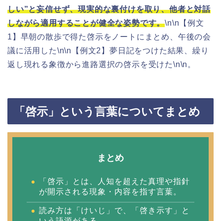
しい”と妄信せず、現実的な裏付けを取り、他者と対話
しながら適用することが健全な姿勢です。
\n\n【例文
1】早朝の散歩で得た啓示をノートにまとめ、午後の会
議に活用した\n\n【例文2】夢日記をつけた結果、繰り
返し現れる象徴から進路選択の啓示を受けた\n\n。
「啓示」という言葉についてまとめ
まとめ
「啓示」とは、人知を超えた真理や指針
が開示される現象・内容を指す言葉。
読み方は「けいじ」で、「啓き示す」と
いう語源がある。