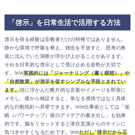
「啓示」を日常生活で活用する方法
啓示を得る経験は宗教者だけの特権ではありません。
静かな環境で呼吸を整え、雑念を手放すと、思考の奥
底に沈んでいた洞察が浮かび上がることがあります。
それを日常的な啓示として受け止める姿勢が大切で
す。\n\n
実践的には「ジャーナリング（書く瞑想）」や
「自然散策」が啓示を促すシンプルな手段とされてい
ます。
頭に浮かんだ断片的な言葉やイメージを即座に
メモし、後から検証すると、単なる感情ではなく具体
的な行動指針へ昇華できます。\n\n仕事術としては「仮
眠（パワーナップ）後のアイデアの書き出し」も効果
的です。脳をリセットすると潜在意識からのサインに
気づきやすくなるためです。\n\n
ただし“啓示だから正