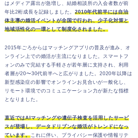
はメディア露出が急増し、結婚相談所の入会者数が前
年比2桁成長を記録しました。
2010年代前半には自治
体主導の婚活イベントが全国で行われ、少子化対策と
地域活性化の一環として制度化されました。
2015年ごろからはマッチングアプリの普及が進み、オ
ンライン上での婚活が主流になりました。スマートフ
ォンのみで完結する手軽さが若年層に支持され、利用
者層が20〜30代前半へと広がりました。2020年以降は
新型感染症の影響でオンラインお見合いが一般化し、
リモート環境でのコミュニケーション力が新たな指標
となりました。
直近ではAIマッチングや遺伝子検査を活用したサービ
スが登場し、データドリブンな婚活がトレンドになっ
ています。
これに伴い、プライバシー保護や情報リテ