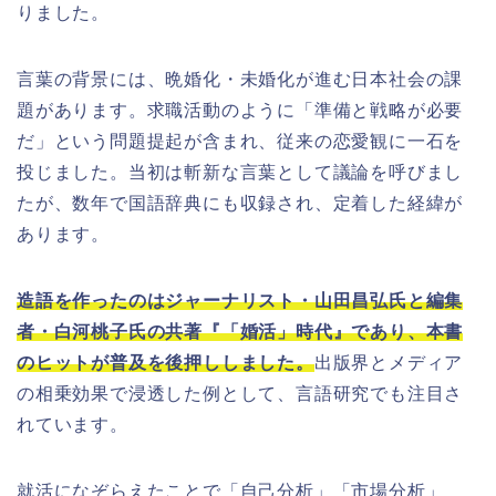
りました。
言葉の背景には、晩婚化・未婚化が進む日本社会の課
題があります。求職活動のように「準備と戦略が必要
だ」という問題提起が含まれ、従来の恋愛観に一石を
投じました。当初は斬新な言葉として議論を呼びまし
たが、数年で国語辞典にも収録され、定着した経緯が
あります。
造語を作ったのはジャーナリスト・山田昌弘氏と編集
者・白河桃子氏の共著『「婚活」時代』であり、本書
のヒットが普及を後押ししました。
出版界とメディア
の相乗効果で浸透した例として、言語研究でも注目さ
れています。
就活になぞらえたことで「自己分析」「市場分析」