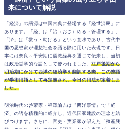
来について解説
「経済」の語源は中国古典に登場する「経世済民」に
あります。「経」は「治（おさ）める・管理する」、
「済」は「救う・助ける」という意味であり、古代中
国の思想家が理想社会を語る際に用いた表現です。日
本には奈良～平安期に儒教経典を通じて伝来し、当初
は政治哲学的な語として使われました。
江戸後期から
明治期にかけて西洋の経済学を翻訳する際、この熟語
が学術用語として再定義され、今日の用法が定着しま
した。
明治時代の啓蒙家・福澤諭吉は『西洋事情』で「経
済」の語を積極的に紹介し、近代国家建設の理念と結
びつけます。さらに、官吏・実業家が唱えた「殖産興