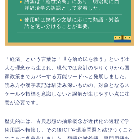
語源は「経世済民」にあり、明治期に西
洋経済学の訳語として定着した。
使用時は規模や文脈に応じて類語・対義
語を使い分けることが重要。
「経済」という言葉は「世を治め民を救う」という壮
大な理念から生まれ、現代では家計のやりくりから国
家政策までカバーする万能ワードへと発展しました。
読み方や漢字表記は馴染み深いものの、対象となるス
ケールや指標を意識しないと誤解が生じやすい点に注
意が必要です。
歴史的には、古典思想の抽象概念が近代化の過程で学
術用語へ転換し、その後ICTや環境問題と結びつくこと
でさらに多義化しました。類語や対義語、専門用語を