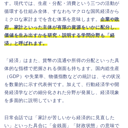
す。現代では、生産・分配・消費という三つの活動が
循環する仕組み全体、すなわちマクロな国民経済から
ミクロな家計までを含む体系を意味します。
企業や政
府、家計といった主体が有限の資源をいかに配分し、
価値を生み出すかを研究・説明する学問分野も「経
済」と呼ばれます。
「経済」はまた、貨幣の流通や所得の分配といった具
体的な指標で把握される側面も持ちます。国内総生産
（GDP）や失業率、物価指数などの統計は、その状況
を数量的に示す代表例です。加えて、行動経済学や開
発経済学などの細分化された分野が発展し、経済現象
を多面的に説明しています。
日常会話では「家計が苦しいから経済的に見直した
い」といった具合に「金銭面」「財政状態」の意味で