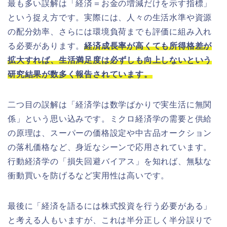
最も多い誤解は「経済＝お金の増減だけを示す指標」
という捉え方です。実際には、人々の生活水準や資源
の配分効率、さらには環境負荷までも評価に組み入れ
る必要があります。
経済成長率が高くても所得格差が
拡大すれば、生活満足度は必ずしも向上しないという
研究結果が数多く報告されています。
二つ目の誤解は「経済学は数学ばかりで実生活に無関
係」という思い込みです。ミクロ経済学の需要と供給
の原理は、スーパーの価格設定や中古品オークション
の落札価格など、身近なシーンで応用されています。
行動経済学の「損失回避バイアス」を知れば、無駄な
衝動買いを防げるなど実用性は高いです。
最後に「経済を語るには株式投資を行う必要がある」
と考える人もいますが、これは半分正しく半分誤りで