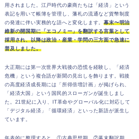
用されました。江戸時代の豪商たちは「経済」という
表記を用いて帳簿を管理し、藩札の流通など貨幣制度
の発達に伴い実務的な語へと変化します。
幕末〜明治
維新の開国期に「エコノミー」を翻訳する言葉として
採用され、以降は政治・産業・学問の三方面で急速に
普及しました。
大正期には第一次世界大戦後の恐慌を経験し、「経済
危機」という複合語が新聞の見出しを飾ります。戦後
の高度経済成長期には「所得倍増計画」が掲げられ、
「経済大国」という国民的スローガンが誕生しまし
た。21世紀に入り、IT革命やグローバル化に対応して
「デジタル経済」「循環経済」といった新語が派生し
ています。
年表的に整理すると、①古典思想期、②幕末翻訳期、