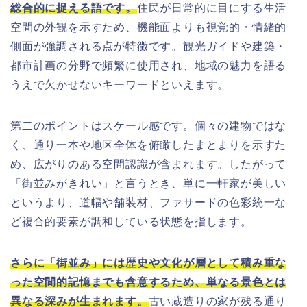
総合的に捉える語です。
住民が日常的に目にする生活
空間の外観を示すため、機能面よりも視覚的・情緒的
側面が強調される点が特徴です。観光ガイドや建築・
都市計画の分野で頻繁に使用され、地域の魅力を語る
うえで欠かせないキーワードといえます。
第二のポイントはスケール感です。個々の建物ではな
く、通り一本や地区全体を俯瞰したまとまりを示すた
め、広がりのある空間認識が含まれます。したがって
「街並みがきれい」と言うとき、単に一軒家が美しい
というより、道幅や舗装材、ファサードの色彩統一な
ど複合的要素が調和している状態を指します。
さらに「街並み」には歴史や文化が層として積み重な
った空間的記憶までも含意するため、単なる景色とは
異なる深みが生まれます。
古い蔵造りの家が残る通り