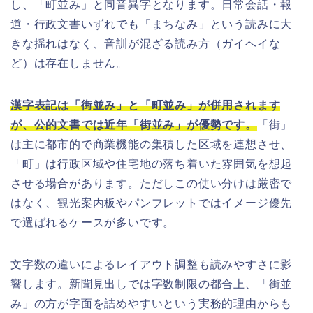
し、「町並み」と同音異字となります。日常会話・報
道・行政文書いずれでも「まちなみ」という読みに大
きな揺れはなく、音訓が混ざる読み方（ガイヘイな
ど）は存在しません。
漢字表記は「街並み」と「町並み」が併用されます
が、公的文書では近年「街並み」が優勢です。
「街」
は主に都市的で商業機能の集積した区域を連想させ、
「町」は行政区域や住宅地の落ち着いた雰囲気を想起
させる場合があります。ただしこの使い分けは厳密で
はなく、観光案内板やパンフレットではイメージ優先
で選ばれるケースが多いです。
文字数の違いによるレイアウト調整も読みやすさに影
響します。新聞見出しでは字数制限の都合上、「街並
み」の方が字面を詰めやすいという実務的理由からも