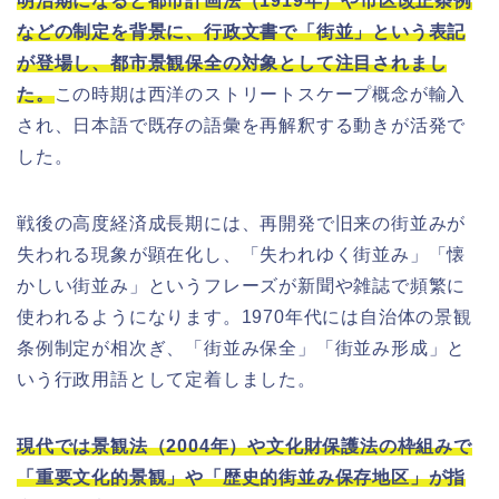
明治期になると都市計画法（1919年）や市区改正条例
などの制定を背景に、行政文書で「街並」という表記
が登場し、都市景観保全の対象として注目されまし
た。
この時期は西洋のストリートスケープ概念が輸入
され、日本語で既存の語彙を再解釈する動きが活発で
した。
戦後の高度経済成長期には、再開発で旧来の街並みが
失われる現象が顕在化し、「失われゆく街並み」「懐
かしい街並み」というフレーズが新聞や雑誌で頻繁に
使われるようになります。1970年代には自治体の景観
条例制定が相次ぎ、「街並み保全」「街並み形成」と
いう行政用語として定着しました。
現代では景観法（2004年）や文化財保護法の枠組みで
「重要文化的景観」や「歴史的街並み保存地区」が指