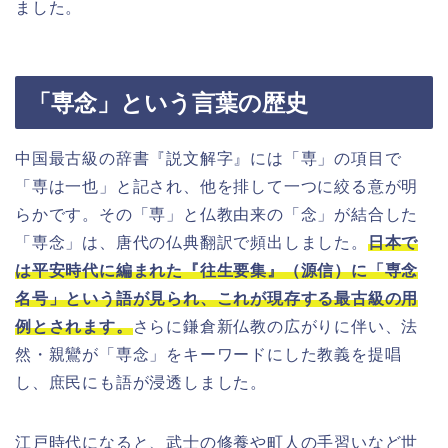
ました。
「専念」という言葉の歴史
中国最古級の辞書『説文解字』には「専」の項目で
「専は一也」と記され、他を排して一つに絞る意が明
らかです。その「専」と仏教由来の「念」が結合した
「専念」は、唐代の仏典翻訳で頻出しました。
日本で
は平安時代に編まれた『往生要集』（源信）に「専念
名号」という語が見られ、これが現存する最古級の用
例とされます。
さらに鎌倉新仏教の広がりに伴い、法
然・親鸞が「専念」をキーワードにした教義を提唱
し、庶民にも語が浸透しました。
江戸時代になると、武士の修養や町人の手習いなど世