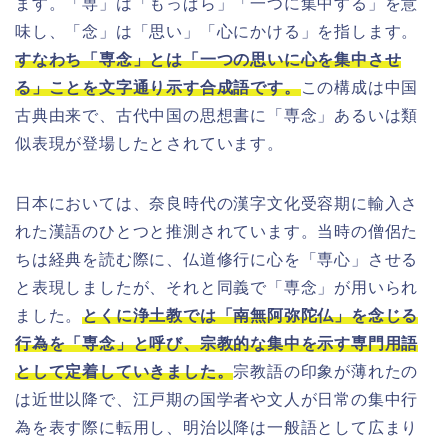
ます。「専」は「もっぱら」「一つに集中する」を意
味し、「念」は「思い」「心にかける」を指します。
すなわち「専念」とは「一つの思いに心を集中させ
る」ことを文字通り示す合成語です。
この構成は中国
古典由来で、古代中国の思想書に「専念」あるいは類
似表現が登場したとされています。
日本においては、奈良時代の漢字文化受容期に輸入さ
れた漢語のひとつと推測されています。当時の僧侶た
ちは経典を読む際に、仏道修行に心を「専心」させる
と表現しましたが、それと同義で「専念」が用いられ
ました。
とくに浄土教では「南無阿弥陀仏」を念じる
行為を「専念」と呼び、宗教的な集中を示す専門用語
として定着していきました。
宗教語の印象が薄れたの
は近世以降で、江戸期の国学者や文人が日常の集中行
為を表す際に転用し、明治以降は一般語として広まり