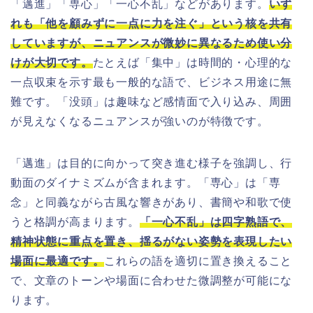
「邁進」「専心」「一心不乱」などがあります。
いず
れも「他を顧みずに一点に力を注ぐ」という核を共有
していますが、ニュアンスが微妙に異なるため使い分
けが大切です。
たとえば「集中」は時間的・心理的な
一点収束を示す最も一般的な語で、ビジネス用途に無
難です。「没頭」は趣味など感情面で入り込み、周囲
が見えなくなるニュアンスが強いのが特徴です。
「邁進」は目的に向かって突き進む様子を強調し、行
動面のダイナミズムが含まれます。「専心」は「専
念」と同義ながら古風な響きがあり、書簡や和歌で使
うと格調が高まります。
「一心不乱」は四字熟語で、
精神状態に重点を置き、揺るがない姿勢を表現したい
場面に最適です。
これらの語を適切に置き換えること
で、文章のトーンや場面に合わせた微調整が可能にな
ります。