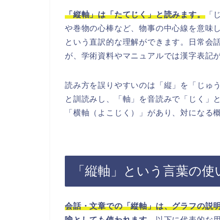
「縦軸」は「たてじく」と読みます。
「
や巻物の心棒など、物事の中心線を意味
という直訳的な理解ができます。日常会
が、学術資料やマニュアルでは漢字表記
読み方を誤りやすいのは「縦」を「じゅ
と訓読みし、「軸」を音読みで「じく」
「横軸（よこじく）」があり、対になる
「縦軸」という言葉の使
会話・文章での「縦軸」は、グラフの説
喩としても使われます。
以下に代表的な