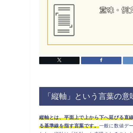
「縦軸」という言葉の意
縦軸とは、平面上で上から下へ延びる直
る基準線を指す言葉です。
一般に数値デ