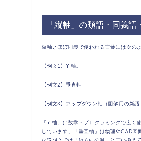
「縦軸」の類語・同義語
縦軸とほぼ同義で使われる言葉には次の
【例文1】Y 軸。
【例文2】垂直軸。
【例文3】アップダウン軸（図解用の新語
「Y 軸」は数学・プログラミングで広く使用され、
しています。「垂直軸」は物理やCAD図面で“v
な説明文では「縦方向の軸」と言い換え