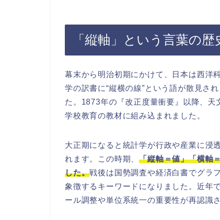
「縦軸」という言葉の歴
幕末から明治初期にかけて、日本は西洋科
学の訳書に“縦横の線”という語が散見さ
た。1873年の『改正度量衝要』以降、天
学校教育の教材に組み込まれました。
大正期になると統計学が行政や産業に浸
れます。この時期、
「縦軸＝値」「横軸
した。
戦後は国勢調査や経済白書でグラ
象徴するキーワードになりました。近年
ール調整や単位系統一の重要性が再認識