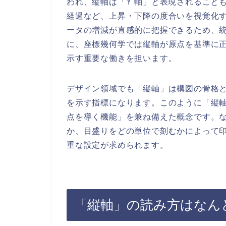
われ、縦軸は「Y 軸」と表現されること
経過など、上昇・下降の度合いを視覚化
ータの増減が直感的に把握できるため、
に、座標幾何学では縦軸が原点を基準に
示す重要な働きを担います。
デザイン領域でも「縦軸」は構図の骨格
を示す指標になります。このように「縦
点を導く機能」を兼ね備えた概念です。
か、目盛りをどの単位で刻むかによって
重な設定が求められます。
「縦軸」の読み方はなん