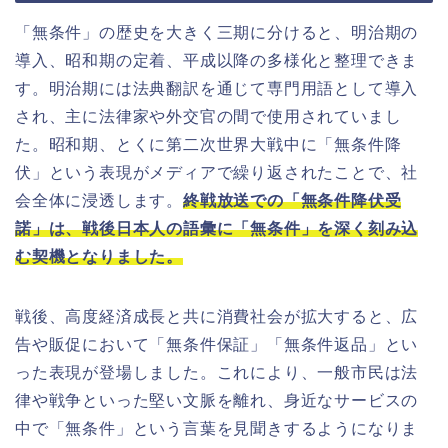
「無条件」の歴史を大きく三期に分けると、明治期の
導入、昭和期の定着、平成以降の多様化と整理できま
す。明治期には法典翻訳を通じて専門用語として導入
され、主に法律家や外交官の間で使用されていまし
た。昭和期、とくに第二次世界大戦中に「無条件降
伏」という表現がメディアで繰り返されたことで、社
会全体に浸透します。
終戦放送での「無条件降伏受
諾」は、戦後日本人の語彙に「無条件」を深く刻み込
む契機となりました。
戦後、高度経済成長と共に消費社会が拡大すると、広
告や販促において「無条件保証」「無条件返品」とい
った表現が登場しました。これにより、一般市民は法
律や戦争といった堅い文脈を離れ、身近なサービスの
中で「無条件」という言葉を見聞きするようになりま